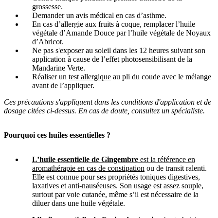
grossesse.
Demander un avis médical en cas d’asthme.
En cas d’allergie aux fruits à coque, remplacer l’huile
végétale d’Amande Douce par l’huile végétale de Noyaux
d’Abricot.
Ne pas s'exposer au soleil dans les 12 heures suivant son
application à cause de l’effet photosensibilisant de la
Mandarine Verte.
Réaliser un
test allergique
au pli du coude avec le mélange
avant de l’appliquer.
Ces précautions s'appliquent dans les conditions d'application et de
dosage citées ci-dessus. En cas de doute, consultez un spécialiste.
Pourquoi ces huiles essentielles ?
L’huile essentielle de Gingembre
est la référence en
aromathérapie en cas de constipation
ou de transit ralenti.
Elle est connue pour ses propriétés toniques digestives,
laxatives et anti-nauséeuses. Son usage est assez souple,
surtout par voie cutanée, même s’il est nécessaire de la
diluer dans une huile végétale.