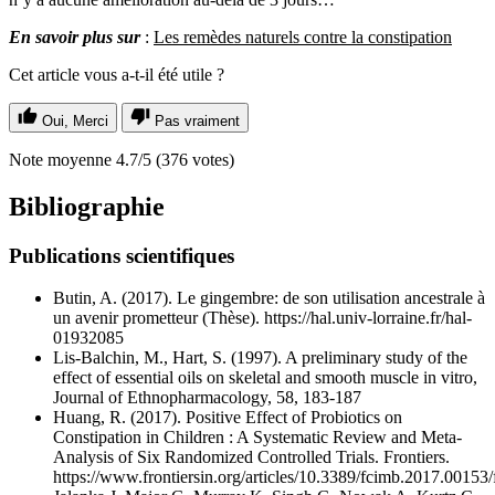
En savoir plus sur
:
Les remèdes naturels contre la constipation
Cet article vous a-t-il été utile ?
Oui, Merci
Pas vraiment
Note moyenne
4.7
/5
(
376
votes)
Bibliographie
Publications scientifiques
Butin, A. (2017). Le gingembre: de son utilisation ancestrale à
un avenir prometteur (Thèse). https://hal.univ-lorraine.fr/hal-
01932085
Lis-Balchin, M., Hart, S. (1997). A preliminary study of the
effect of essential oils on skeletal and smooth muscle in vitro,
Journal of Ethnopharmacology, 58, 183-187
Huang, R. (2017). Positive Effect of Probiotics on
Constipation in Children : A Systematic Review and Meta-
Analysis of Six Randomized Controlled Trials. Frontiers.
https://www.frontiersin.org/articles/10.3389/fcimb.2017.00153/f