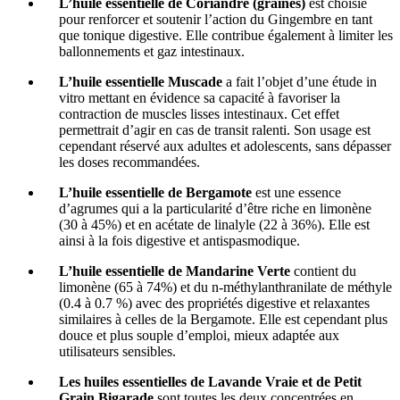
L’huile essentielle de Coriandre (graines)
est choisie
pour renforcer et soutenir l’action du Gingembre en tant
que tonique digestive. Elle contribue également à limiter les
ballonnements et gaz intestinaux.
L’huile essentielle Muscade
a fait l’objet d’une étude in
vitro mettant en évidence sa capacité à favoriser la
contraction de muscles lisses intestinaux. Cet effet
permettrait d’agir en cas de transit ralenti. Son usage est
cependant réservé aux adultes et adolescents, sans dépasser
les doses recommandées.
L’huile essentielle de Bergamote
est une essence
d’agrumes qui a la particularité d’être riche en limonène
(30 à 45%) et en acétate de linalyle (22 à 36%). Elle est
ainsi à la fois digestive et antispasmodique.
L’huile essentielle de Mandarine Verte
contient du
limonène (65 à 74%) et du n-méthylanthranilate de méthyle
(0.4 à 0.7 %) avec des propriétés digestive et relaxantes
similaires à celles de la Bergamote. Elle est cependant plus
douce et plus souple d’emploi, mieux adaptée aux
utilisateurs sensibles.
Les huiles essentielles de Lavande Vraie et de Petit
Grain Bigarade
sont toutes les deux concentrées en