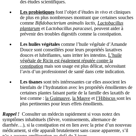
des études scientifiques.
Les probiotiques
font l’objet d’études
in vivo
et cliniques
de plus en plus nombreuses montrant que certaines souches
comme
Bifidobacterium animalis lactis,
Lactobacillus
plantarum
et
Lactobacillus paracasei
, peuvent aider à
prévenir des troubles digestifs comme la constipation.
Les huiles végétales
comme l’huile végétale d’Amande
Douce sont conseillées pour leurs propriétés laxatives
douces et lubrifiantes, sans irriter les intestins.
L’huile
végétale de Ricin est également réputée contre la
constipation
mais son usage est plus délicat, nécessitant
l’avis d’un professionnel de santé dans cette indication.
Les tisanes
sont très intéressantes car elles associent les
bienfaits de l’hydratation avec les propriétés émollientes de
certaines plantes faisant partie de la famille des laxatifs de
lest comme :
la Guimauve
,
la Mauve
et
l’Hibiscus
sont les
plus pertinentes pour leurs effets émollients.
Rappel !
Consulter un médecin rapidement si vous notez des
symptômes inhabituels (fièvre, vomissements, alternance de
diarrhée…), si la constipation est en lien avec la prise d’un nouveau
médicament, si elle apparaît brutalement sans cause apparente, s’il
n’y a aucune amélioration au-delà de 3 jours…