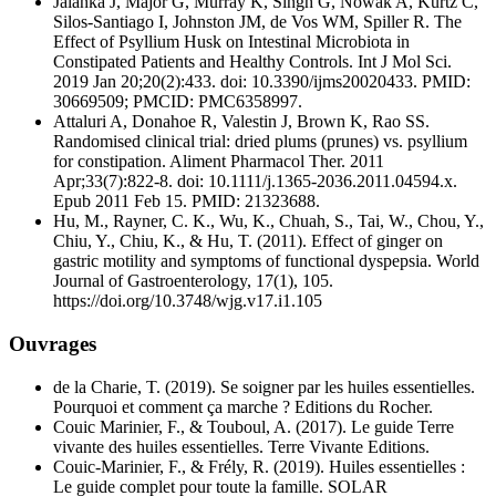
Jalanka J, Major G, Murray K, Singh G, Nowak A, Kurtz C,
Silos-Santiago I, Johnston JM, de Vos WM, Spiller R. The
Effect of Psyllium Husk on Intestinal Microbiota in
Constipated Patients and Healthy Controls. Int J Mol Sci.
2019 Jan 20;20(2):433. doi: 10.3390/ijms20020433. PMID:
30669509; PMCID: PMC6358997.
Attaluri A, Donahoe R, Valestin J, Brown K, Rao SS.
Randomised clinical trial: dried plums (prunes) vs. psyllium
for constipation. Aliment Pharmacol Ther. 2011
Apr;33(7):822-8. doi: 10.1111/j.1365-2036.2011.04594.x.
Epub 2011 Feb 15. PMID: 21323688.
Hu, M., Rayner, C. K., Wu, K., Chuah, S., Tai, W., Chou, Y.,
Chiu, Y., Chiu, K., & Hu, T. (2011). Effect of ginger on
gastric motility and symptoms of functional dyspepsia. World
Journal of Gastroenterology, 17(1), 105.
https://doi.org/10.3748/wjg.v17.i1.105
Ouvrages
de la Charie, T. (2019). Se soigner par les huiles essentielles.
Pourquoi et comment ça marche ? Editions du Rocher.
Couic Marinier, F., & Touboul, A. (2017). Le guide Terre
vivante des huiles essentielles. Terre Vivante Editions.
Couic-Marinier, F., & Frély, R. (2019). Huiles essentielles :
Le guide complet pour toute la famille. SOLAR