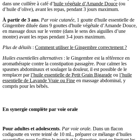
dans une cuillère à café d’
huile végétale d’Amande Douce
(ou
d’huile d’olive), avant les repas, pendant 3 jours maximum.
À partir de 3 ans
.
Par voie cutanée
, 1 goutte d'huile essentielle de
Gingembre diluée dans 9 gouttes d'huile végétale d’Amande Douce,
en massage doux sur le ventre (dans le sens des aiguilles d’une
montre) avant les repas pendant 3-4 jours maximum.
Plus de détails
:
Comment utiliser le Gingembre correctement ?
Huiles essentielles alternatives
: le Gingembre est la référence en
aromathérapie contre la constipation passagère. Pour calmer les
spasmes abdominaux et soulager la douleur, il est possible de le
remplacer par
l’huile essentielle de Petit Grain Bigarade
ou
l’huile
essentielle de Lavande Vraie ou Fine
en massage abdominal, y
compris pour les bébés.
En synergie complète par voie orale
Pour adultes et adolescents
.
Par voie orale.
Dans un flacon
codigoutte en verre teinté de 10 mL, préparer ce mélange d’huiles
essentielles pour faciliter le transit et la digestion, tout en limitant les