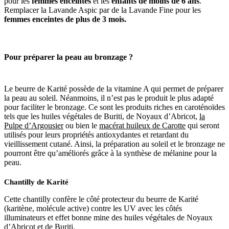
pour les
femmes enceintes
et les
enfants de moins de 6 ans
.
Remplacer la Lavande Aspic par de la Lavande Fine pour les
femmes enceintes de plus de 3 mois.
Pour
préparer la peau au bronzage ?
Le beurre de Karité possède de la vitamine A qui permet de préparer
la peau au soleil. Néanmoins, il n’est pas le produit le plus adapté
pour faciliter le bronzage. Ce sont les produits riches en caroténoïdes
tels que les huiles végétales de Buriti, de Noyaux d’Abricot,
la
Pulpe d’Argousier
ou bien le
macérat huileux de Carotte
qui seront
utilisés pour leurs propriétés antioxydantes et retardant du
vieillissement cutané. Ainsi, la préparation au soleil et le bronzage ne
pourront être qu’améliorés grâce à la synthèse de mélanine pour la
peau.
Chantilly de Karité
Cette chantilly confère le côté protecteur du beurre de Karité
(karitène, molécule active) contre les UV avec les côtés
illuminateurs et effet bonne mine des huiles végétales de Noyaux
d’Abricot et de Buriti.