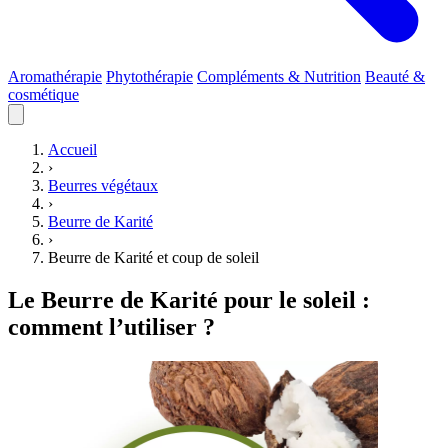
Aromathérapie
Phytothérapie
Compléments & Nutrition
Beauté &
cosmétique
Accueil
›
Beurres végétaux
›
Beurre de Karité
›
Beurre de Karité et coup de soleil
Le Beurre de Karité pour le soleil :
comment l’utiliser ?