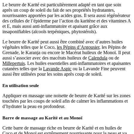
Le beurre de Karité est particulièrement adapté en tant que soin
après un coup de soleil du fait de ses propriétés hydratantes,
nourrissantes apportées par les acides gras. Il sera aussi régénérateur
des cellules de l’épiderme par l’action du karitène et des vitamines A
et E, mais aussi anti-inflammatoire et apaisant grâce aux
insaponifiables (alcools terpéniques, phytostérols).
Le beurre de Karité peut aussi être combiné avec d’autres huiles
végétales telles que le Coco,
les Pépins d’Argousier
, les Pépins de
Grenade, le Karanja ou encore le Macérat huileux de Monoï. Il peut
aussi s’associer avec des macérats huileux de
Calendula
ou de
Millepertuis
. Les huiles essentielles anti-inflammatoires et apaisantes
cutanées telles que la
Lavande Aspic
ou la Lavande Fine peuvent
aussi être utilisées pour les soins après coup de soleil.
En utilisation seule
Appliquer en massage une noisette de beurre de Karité sur les zones
touchées par les coups de soleil afin de calmer les inflammations et
d’hydrater la peau en profondeur.
Barre de massage au Karité et au Monoï
Cette barre de massage riche en beurre de Karité et en huiles de
Coco et de Monoï est extrêmement nourrissante pour la peau et va