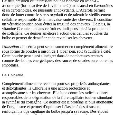
Ce fruit brésilien est intéressant pour sa richesse en acide-L-
ascorbique (forme active de la vitamine C) mais aussi en flavonoïdes
et en caroténoïdes, de puissants antioxydants. L’
Acérola
permet
donc de lutter contre le stress oxydatif et de ralentir le vieillissement
cellulaire responsable de la mauvaise santé des cheveux. Il constitue
un véritable soutien pour éviter la fragilité des cheveux. De plus, la
vitamine C contenue dans ce fruit est indispensable à la production
de collagène. Ce dernier améliore l’action des cellules souches du
bulbe et permet de densifier et de revitaliser les cheveux.
Utilisation :
l’acérola peut se consommer en complément alimentaire
sous forme de poudre à raison de 1 g par jour, soit ½ cuillère à café.
Cette poudre peut aussi s’intégrer dans de nombreuses recettes
comme des boules énergétiques, des sauces de salades ou encore des
smoothies.
La Chlorelle
Complément alimentaire reconnu pour ses propriétés antioxydantes
et détoxifiantes, la
Chlorelle
a une action protectrice et
assouplissante sur les cheveux. Elle lutte contre les radicaux libres
responsables de la dégradation de la fibre capillaire tout en stimulant
la synthèse du collagène. Ce dernier est la protéine la plus abondante
de l’organisme et permet d’optimiser l’élasticité des tissus en
renforçant la tige capillaire du bulbe jusqu’à sa racine. Des études