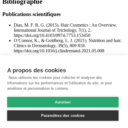
Bibliographie
Publications scientifiques
Dias, M. F. R. G. (2015). Hair Cosmetics : An Overview.
International Journal of Trichology, 7(1), 2.
https://doi.org/10.4103/0974-7753.153450
O’Connor, K., & Goldberg, L. J. (2021). Nutrition and hair.
Clinics in Dermatology, 39(5), 809 818.
https://doi.org/10.1016/j.clindermatol.2021.05.008
Ouvrages
A propos des cookies
Huvenne, S. (2017). Cosmétiques solides.
Nous utilisons les cookies pour collecter et analyser des
Hébert, E. (2020). Le grand livre des cosmétiques naturels.
informations sur les performances et l'utilisation du site, et pour
Sites web
améliorer et personnaliser le contenu.
crème de soin capillaire eclat des cheveux à la noix de coco.
Autoriser
(s. d.). Joli’Essence. https://www.joliessence.com/soins-
cheveux/802-creme-de-soin-capillaire-eclat-des-cheveux-au-
beurre-de-coco.html
Paramètres des cookies
Commandez GRATUITEMENT votre