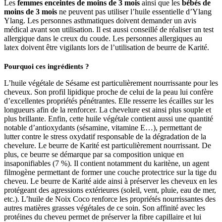
Les
femmes enceintes de moins de 3 mois
ainsi que les
bébés de
moins de 3 mois
ne peuvent pas utiliser l’huile essentielle d’Ylang
Ylang. Les personnes asthmatiques doivent demander un avis
médical avant son utilisation. Il est aussi conseillé de réaliser un test
allergique dans le creux du coude. Les personnes allergiques au
latex doivent être vigilants lors de l’utilisation de beurre de Karité.
Pourquoi ces ingrédients ?
L’huile végétale de Sésame est particulièrement nourrissante pour les
cheveux. Son profil lipidique proche de celui de la peau lui confère
d’excellentes propriétés pénétrantes. Elle resserre les écailles sur les
longueurs afin de la renforcer. La chevelure est ainsi plus souple et
plus brillante. Enfin, cette huile végétale contient aussi une quantité
notable d’antioxydants (sésamine, vitamine E…), permettant de
lutter contre le stress oxydatif responsable de la dégradation de la
chevelure. Le beurre de Karité est particulièrement nourrissant. De
plus, ce beurre se démarque par sa composition unique en
insaponifiables (7 %). Il contient notamment du karitène, un agent
filmogène permettant de former une couche protectrice sur la tige du
cheveu. Le beurre de Karité aide ainsi à préserver les cheveux en les
protégeant des agressions extérieures (soleil, vent, pluie, eau de mer,
etc.). L’huile de Noix Coco renforce les propriétés nourrissantes des
autres matières grasses végétales de ce soin. Son affinité avec les
protéines du cheveu permet de préserver la fibre capillaire et lui