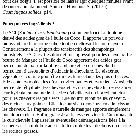
bout des doigts. Il est possible de laisser agir quelques minutes avant
de rincer abondamment. Source : Huvenne, S. (2017b).
Cosmétiques solides
, p14.
Pourquoi ces ingrédients ?
Le SCI (
Sodium Coco Isethionate
) est un tensioactif anionique
dérivé des acides gras de l’huile de Coco. Il apporte un pouvoir
moussant au shampoing solide tout en nettoyant le cuir chevelu.
Contrairement à la plupart des tensioactifs des shampoings
industriels, le SCI est très doux et non agressif pour les cheveux. Le
beurre de Mangue et l’huile de Coco apportent des acides gras
permettant de nourrir la fibre capillaire et le cuir chevelu. Ils
permettent d’assouplir et d’adoucir la chevelure. La glycérine
végétale est connue pour être un des humectants les plus efficaces.
Elle capte les molécules d’eau environnantes et les retient. Ainsi, elle
permet de réhydrater les cheveux et le cuir chevelu afin de restaurer
leur hydratation naturelle. La cire d’abeille est un ingrédient idéal
pour les cheveux les plus secs. Elle nourrit et tonifie les cheveux,
des racines aux pointes. Elle aide aussi au démêlage en adoucissant
les cheveux. La fragrance naturelle de mangue apporte simplement
une douce odeur. Enfin, grâce à sa richesse en zinc, le Curcuma aide
le cuir chevelu à apaiser les éventuelles démangeaisons liées à la
sécheresse. Il contribue aussi à lutter contre les infections ou encore
les racines grasses.