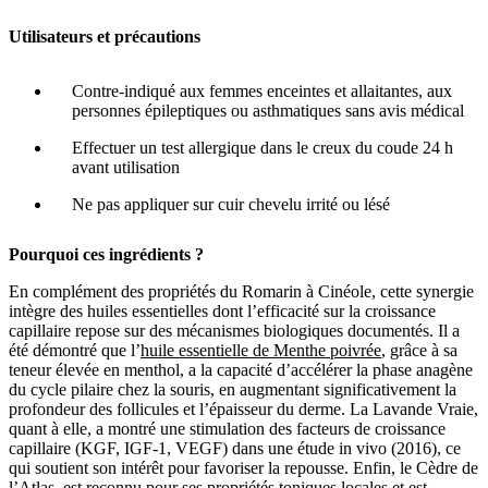
Utilisateurs et précautions
Contre-indiqué aux femmes enceintes et allaitantes, aux
personnes épileptiques ou asthmatiques sans avis médical
Effectuer un test allergique dans le creux du coude 24 h
avant utilisation
Ne pas appliquer sur cuir chevelu irrité ou lésé
Pourquoi ces ingrédients ?
En complément des propriétés du Romarin à Cinéole, cette synergie
intègre des huiles essentielles dont l’efficacité sur la croissance
capillaire repose sur des mécanismes biologiques documentés. Il a
été démontré que l’
huile essentielle de Menthe poivrée
, grâce à sa
teneur élevée en menthol, a la capacité d’accélérer la phase anagène
du cycle pilaire chez la souris, en augmentant significativement la
profondeur des follicules et l’épaisseur du derme. La Lavande Vraie,
quant à elle, a montré une stimulation des facteurs de croissance
capillaire (KGF, IGF-1, VEGF) dans une étude in vivo (2016), ce
qui soutient son intérêt pour favoriser la repousse. Enfin, le Cèdre de
l’Atlas, est reconnu pour ses propriétés toniques locales et est