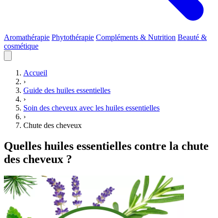
Aromathérapie
Phytothérapie
Compléments & Nutrition
Beauté &
cosmétique
Accueil
›
Guide des huiles essentielles
›
Soin des cheveux avec les huiles essentielles
›
Chute des cheveux
Quelles huiles essentielles contre la chute
des cheveux ?