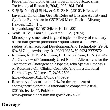
Peppermint oil promotes hair growth without toxic signs.
Toxicological Research, 30(4), 297–304. DOI
이부형 N., 김영철 N., & 심미자 N. (2016). Effects of
Lavender Oil on Hair Growth-Relevant Enzyme Activity and
Cytokine Expression in C57BL/6 Mice. Daehan Miyong
Hakoeji, 12(1), 1 8.
https://doi.org/10.15810/jic.2016.12.1.001
Yehia, R. M., Lamie, C., & Attia, D. A. (2024).
Microsponges-mediated targeted topical delivery of rosemary
oil for hair growth promotion : optimization and in-vivo
studies. Pharmaceutical Development And Technology, 29(6),
604 617. https://doi.org/10.1080/10837450.2024.2372572
Rubaian, N. F. B., Alzamami, H. F. A., & Amir, B. A. (2024).
An Overview of Commonly Used Natural Alternatives for the
Treatment of Androgenetic Alopecia, with Special Emphasis
on Rosemary Oil. Clinical Cosmetic And Investigational
Dermatology, Volume 17, 2495 2503.
https://doi.org/10.2147/ccid.s470989
Rosemary oil vs minoxidil 2 % for the treatment of
androgenetic alopecia : a randomized comparative trial.
(2015b, février 1). PubMed.
https://pubmed.ncbi.nlm.nih.gov/25842469/
Ouvrages