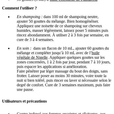
Comment l'utiliser ?
En shampoing :
dans 100 ml de shampoing neutre,
ajouter 50 gouttes du mélange. Bien homogénéiser.
Appliquez une noisette de ce shampoing sur cheveux
humides, masser légèrement, laissez poser 5 minutes puis
rincez abondamment. À utiliser 2 à 3 fois par semaine, en
cure de 3 à 4 semaines.
En soin :
dans un flacon de 10 mL, ajouter 60 gouttes
du
mélange et compléter jusqu’à 10 mL avec de l’
huile
végétale de Nigelle
. Appliquer quelques gouttes sur les
zones concernées, 1 à 2 fois par jour, pendant 7 à 10 jours,
puis espacer les applications si amélioration.
Faire pénétrer par léger massage du bout des doigts, sans
frotter. Laisser poser au moins 30 minutes, voire toute la
nuit si bien toléré, puis rincer ou laver si nécessaire selon le
degré de confort. Cure de 3 semaines maximum, puis faire
une pause.
Utilisateurs et précautions
Contre-indiqué aux femmes enceintes et allaitantes, aux