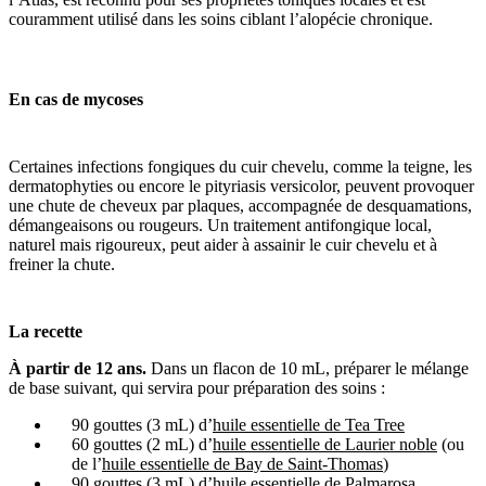
couramment utilisé dans les soins ciblant l’alopécie chronique.
En cas de
mycoses
Certaines infections fongiques du cuir chevelu, comme la teigne, les
dermatophyties ou encore le pityriasis versicolor, peuvent provoquer
une chute de cheveux par plaques, accompagnée de desquamations,
démangeaisons ou rougeurs. Un traitement antifongique local,
naturel mais rigoureux, peut aider à assainir le cuir chevelu et à
freiner la chute.
La recette
À partir de 12 ans.
Dans un flacon de 10 mL, préparer le mélange
de base suivant, qui servira pour préparation des soins :
90
gouttes (3 mL) d’
huile essentielle de Tea Tree
60
gouttes (2 mL) d’
huile essentielle de Laurier noble
(ou
de l’
huile essentielle de Bay de Saint-Thomas
)
90
gouttes (3 mL) d’
huile essentielle de Palmarosa