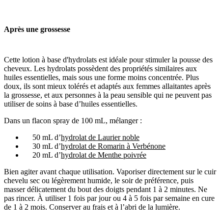
Après une grossesse
Cette lotion à base d'hydrolats est idéale pour stimuler la pousse des
cheveux. Les hydrolats possèdent des propriétés similaires aux
huiles essentielles, mais sous une forme moins concentrée. Plus
doux, ils sont mieux tolérés et adaptés aux femmes
allaitantes après
la grossesse, et aux personnes à la peau sensible qui ne peuvent pas
utiliser de soins à base d’huiles essentielles.
Dans un flacon spray de 100 mL, mélanger :
50 mL d’
hydrolat de Laurier noble
30 mL d’
hydrolat de Romarin à Verbénone
20 mL d’
hydrolat de Menthe poivrée
Bien agiter avant chaque utilisation. Vaporiser directement sur le cuir
chevelu sec ou légèrement humide, le soir de préférence, puis
masser délicatement du bout des doigts pendant 1 à 2 minutes. Ne
pas rincer. À utiliser 1 fois par jour ou 4 à 5 fois par semaine en cure
de 1 à 2 mois. Conserver au frais et à l’abri de la lumière.