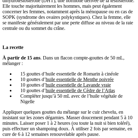
dihydrotestostérone (DHT), une hormone dérivée de la testostérone.
Elle touche majoritairement les hommes, mais peut également
concerner les femmes, notamment après la ménopause ou en cas de
SOPK (syndrome des ovaires polykystiques). Chez la femme, elle
se manifeste généralement par une perte diffuse au niveau de la raie
centrale ou du sommet du crâne.
La recette
À partir de 15 ans
. Dans un flacon compte-gouttes de 50 mL,
mélanger :
15 gouttes d’huile essentielle de Romarin à cinéole
10 gouttes d’
huile essentielle de Menthe poivrée
10 gouttes d’
huile essentielle de Lavande vraie
10 gouttes d’
huile essentielle de Cèdre de l’Atlas
Compléter jusqu’à 50 mL avec de l’huile végétale de
Nigelle
Appliquer quelques gouttes du mélange sur le cuir chevelu, en
insistant sur les zones dégarnies. Masser doucement pendant 5 à 10
minutes. Laisser poser 1 à 2 heures (ou toute la nuit si bien toléré),
puis effectuer un shampoing doux. À utiliser 2 fois par semaine, en
cure de 6 à 12 semaines renouvelable après pause.