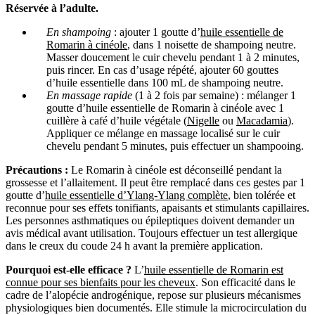
Réservée à l’adulte.
En shampoing
:
ajouter 1 goutte d’
huile essentielle de
Romarin à cinéole
, dans 1 noisette de shampoing neutre.
Masser doucement le cuir chevelu pendant 1 à 2 minutes,
puis rincer. En cas d’usage répété, ajouter 60 gouttes
d’huile essentielle dans 100 mL de shampoing neutre.
En massage rapide
(1 à 2 fois par semaine) : mélanger 1
goutte d’huile essentielle de Romarin à cinéole avec 1
cuillère à café d’huile végétale (
Nigelle
ou
Macadamia
).
Appliquer ce mélange en massage localisé sur le cuir
chevelu pendant 5 minutes, puis effectuer un shampooing.
Précautions :
Le Romarin à cinéole est déconseillé pendant la
grossesse et l’allaitement. Il peut être remplacé dans ces gestes par 1
goutte d’
huile essentielle d’Ylang-Ylang complète
, bien tolérée et
reconnue pour ses effets tonifiants, apaisants et stimulants capillaires.
Les personnes asthmatiques ou épileptiques doivent demander un
avis médical avant utilisation. Toujours effectuer un test allergique
dans le creux du coude 24 h avant la première application.
Pourquoi est-elle efficace ?
L’
huile essentielle de Romarin est
connue pour ses bienfaits pour les cheveux
. Son efficacité dans le
cadre de l’alopécie androgénique, repose sur plusieurs mécanismes
physiologiques bien documentés. Elle stimule la microcirculation du