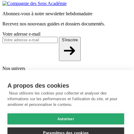
Abonnez-vous à notre newsletter hebdomadaire
Recevez nos nouveaux guides et dossiers documentés.
Votre adresse e-mail
S'inscrire
Nos univers
Aromathérapie
Phytothérapie
Compléments & Nutrition
Beauté &
cosmétique
A propos des cookies
Nous utilisons les cookies pour collecter et analyser des
À propos
informations sur les performances et l'utilisation du site, et pour
Qui sommes-nous ?
Notre expertise
Instagram
améliorer et personnaliser le contenu.
Besoin d'aide ?
Autoriser
Nous contacter
04 82 53 40 22
© 2026 La Compagnie des Sens
|
Mentions légales
|
Politique de
Paramètres des cookies