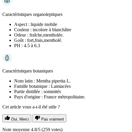
Caractéristiques organoleptiques
Aspect :
liquide mobile
Couleur :
incolore à blanchâtre
Odeur :
fraîche,mentholée.
Goût :
fort,frais,mentholé.
PH :
4.5 à 6.3
Caractéristiques botaniques
Nom latin :
Mentha piperita L.
Famille botanique :
Lamiacées
Partie distillée :
sommités
Pays d'origine :
France métropolitaine.
Cet article vous a-t-il été utile ?
Oui, Merci
Pas vraiment
Note moyenne
4.8
/5
(
259
votes)