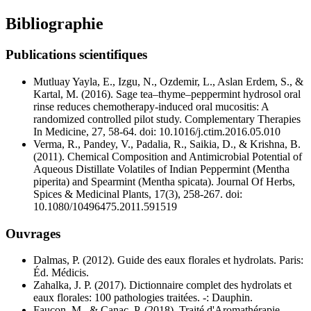
Bibliographie
Publications scientifiques
Mutluay Yayla, E., Izgu, N., Ozdemir, L., Aslan Erdem, S., &
Kartal, M. (2016). Sage tea–thyme–peppermint hydrosol oral
rinse reduces chemotherapy-induced oral mucositis: A
randomized controlled pilot study. Complementary Therapies
In Medicine, 27, 58-64. doi: 10.1016/j.ctim.2016.05.010
Verma, R., Pandey, V., Padalia, R., Saikia, D., & Krishna, B.
(2011). Chemical Composition and Antimicrobial Potential of
Aqueous Distillate Volatiles of Indian Peppermint (Mentha
piperita) and Spearmint (Mentha spicata). Journal Of Herbs,
Spices & Medicinal Plants, 17(3), 258-267. doi:
10.1080/10496475.2011.591519
Ouvrages
Dalmas, P. (2012). Guide des eaux florales et hydrolats. Paris:
Éd. Médicis.
Zahalka, J. P. (2017). Dictionnaire complet des hydrolats et
eaux florales: 100 pathologies traitées. -: Dauphin.
Faucon, M., & Canac, P. (2018). Traité d'Aromathérapie