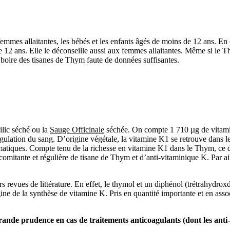
emmes allaitantes, les bébés et les enfants âgés de moins de 12 ans. 
 12 ans. Elle le déconseille aussi aux femmes allaitantes. Même si le T
e boire des tisanes de Thym faute de données suffisantes.
ilic séché ou la
Sauge Officinale
séchée. On compte 1 710 µg de vitam
ulation du sang. D’origine végétale, la vitamine K1 se retrouve dans le
atiques. Compte tenu de la richesse en vitamine K1 dans le Thym, ce dern
omitante et régulière de tisane de Thym et d’anti-vitaminique K. Par ai
 revues de littérature. En effet, le thymol et
un diphénol
(
trétrahydrox
’origine de la synthèse de vitamine K. Pris en quantité importante et en a
ande prudence en cas de traitements anticoagulants (dont les anti