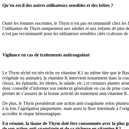
Qu’en est-il des autres utilisateurs sensibles et des bébés ?
Outre les femmes enceintes, le Thym n’est pas recommandé chez les f
l’utilisation du Thym uniquement aux adultes et aux enfants de plus de
n’est pas recommandé pour les utilisateurs sensibles cités ci-dessus d
Vigilance en cas de traitements anticoagulant
Le Thym séché est très riche en vitamine K1 au même titre que le Bas
(végétale ou animale), la vitamine K intervient notamment dans la coag
choux, les épinards, les blettes, la salade, etc.) et
certaines
plantes arom
donc conseillé d’informer son médecin généraliste en cas de prise conc
permet de s’assurer de la bonne activité du traitement anti-vitamine K.
De plus, le Thym posséderait une action anti-coagulante selon plusieurs
à la fois l’agrégation plaquettaire, mais aussi la flore intestinale à l
accroître le risque hémorragique.
En résumé, la tisane de Thym doit être consommée avec la plus gr
de son action anti-coagulante et de sa richesse en vitamine K1.