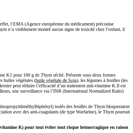
En effet, l’EMA (Agence européenne du médicament) préconise
hym n’a visiblement montré aucun signe de toxicité chez l’enfant, il
ine K1 pour 100 g de Thym séché. Présente sous deux formes
s huiles végétales (
huile végétale de Soja
), les légumes à feuilles (les
ier peut réduire l’efficacité d’un traitement anti-vitamine K.Il est
lleurs, une surveillance via l’INR (International Normalized Ratio)
diisopropyldiméthylbiphényl
)
isolés des feuilles de Thym bloqueraient
ssociation avec des anti-coagulants (de type Warfarine), le Thym pourrait
-vitamine K) pour tout éviter tout risque hémorragique en raison