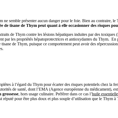
ne semble présenter aucun danger pour le foie. Bien au contraire, le 
 de tisane de Thym peut quant à elle occasionner des risques pour 
 extraits de Thym contre les lésions hépatiques induites par des toxiques
ent par les propriétés hépatoprotectrices et antioxydantes du Thym.
En p
 tisane de Thym, puisque ce comportement peut avoir des répercussions s
es.
ètes à l’égard du Thym pour écarter des risques potentiels chez la femm
autorités de santé, dont l’EMA (Agence européenne du médicament), est
a grossesse
, hors usage culinaire. Préférer dans ce cas l’
huile essentiel
st réputé pour être plus doux et plus souple d’utilisation que le Thym à