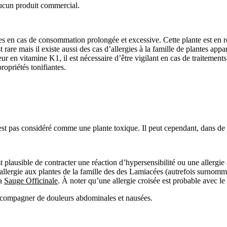
d'aucun produit commercial.
es en cas de consommation prolongée et excessive. Cette plante est en 
est rare mais il existe aussi des cas d’allergies à la famille de plantes 
ur en vitamine K1, il est nécessaire d’être vigilant en cas de traitement
ropriétés tonifiantes.
est pas considéré comme une plante toxique. Il peut cependant, dans de 
st plausible de contracter une réaction d’hypersensibilité ou une allergie
llergie aux plantes de la famille des des Lamiacées (autrefois surnomm
la
Sauge Officinale
.
À
noter qu’une allergie croisée est probable avec le 
accompagner de
douleurs abdominales et nausées.