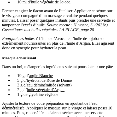
10 ml d’
huile végétale de Jojoba
Fermer et agiter le flacon avant de l’utiliser. Appliquer ce sérum sur
le visage accompagné d’un massage circulaire pendant quelques
minutes. Laisser poser quelques instants puis prendre une serviette et
tamponner l’excès d’huile. S
ource recette : Huvenne, S. (2021b).
Cosmétiques aux huiles végétales. LA PLAGE, page 20
Pourquoi ces huiles ?
L’huile d’Avocat et l’huile de Jojoba sont
extrêmement nourrissantes en plus de l’huile d’Argan. Elles agissent
donc en synergie pour hydrater la peau.
Masque adoucissant
Dans un bol, mélanger les ingrédients suivant pour obtenir une pâte.
19 g d’
argile Blanche
5 g d’
hydrolat de Rose de Damas
3 g d’eau déminéralisée (solvant)
2 g d’
huile végétale d’Argan
1 g de glycérine végétale
Ajuster la texture de votre préparation en ajoutant de l’eau
déminéralisée. Appliquer le masque sur le visage et laisser poser 10
minutes. Puis, rincer à l’eau claire et sécher avec une serviette