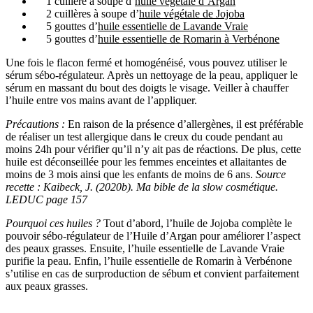
1 cuillère à soupe d’
huile végétale d’Argan
2 cuillères à soupe d’
huile végétale de Jojoba
5 gouttes d’
huile essentielle de Lavande Vraie
5 gouttes d’
huile essentielle de Romarin à Verbénone
Une fois le flacon fermé et homogénéisé, vous pouvez utiliser le
sérum sébo-régulateur. Après un nettoyage de la peau, appliquer le
sérum en massant du bout des doigts le visage. Veiller à chauffer
l’huile entre vos mains avant de l’appliquer.
Précautions :
En raison de la présence d’allergènes, il est préférable
de réaliser un test allergique dans le creux du coude pendant au
moins 24h pour vérifier qu’il n’y ait pas de réactions. De plus, cette
huile est déconseillée pour les femmes enceintes et allaitantes de
moins de 3 mois ainsi que les enfants de moins de 6 ans.
Source
recette : Kaibeck, J. (2020b). Ma bible de la slow cosmétique.
LEDUC page 157
Pourquoi ces huiles ?
Tout d’abord, l’huile de Jojoba complète le
pouvoir sébo-régulateur de l’Huile d’Argan pour améliorer l’aspect
des peaux grasses. Ensuite, l’huile essentielle de Lavande Vraie
purifie la peau. Enfin, l’huile essentielle de Romarin à Verbénone
s’utilise en cas de surproduction de sébum et convient parfaitement
aux peaux grasses.