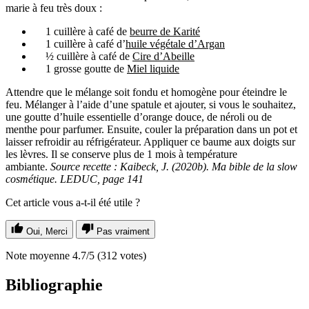
marie à feu très doux :
1 cuillère à café de
beurre de Karité
1 cuillère à café d’
huile végétale d’Argan
½ cuillère à café de
Cire d’Abeille
1 grosse goutte de
Miel liquide
Attendre que le mélange soit fondu et homogène pour éteindre le
feu. Mélanger à l’aide d’une spatule et ajouter, si vous le souhaitez,
une goutte d’huile essentielle d’orange douce, de néroli ou de
menthe pour parfumer. Ensuite, couler la préparation dans un pot et
laisser refroidir au réfrigérateur. Appliquer ce baume aux doigts sur
les lèvres. Il se conserve plus de 1 mois à température
ambiante.
Source recette : Kaibeck, J. (2020b). Ma bible de la slow
cosmétique. LEDUC, page 141
Cet article vous a-t-il été utile ?
Oui, Merci
Pas vraiment
Note moyenne
4.7
/5
(
312
votes)
Bibliographie