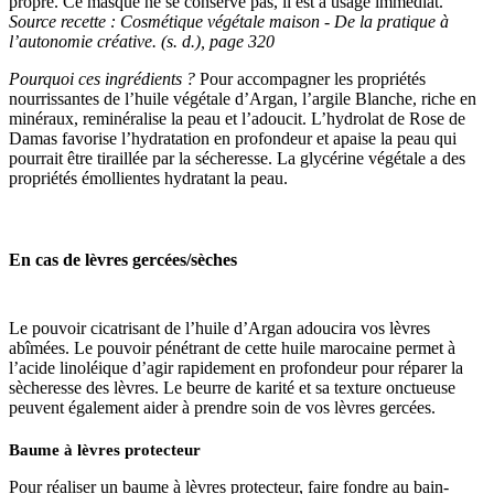
propre. Ce masque ne se conserve pas, il est à usage immédiat.
Source recette : Cosmétique végétale maison - De la pratique à
l’autonomie créative. (s. d.), page 320
Pourquoi ces ingrédients ?
Pour accompagner les propriétés
nourrissantes de l’huile végétale d’Argan, l’argile Blanche, riche en
minéraux, reminéralise la peau et l’adoucit. L’hydrolat de Rose de
Damas favorise l’hydratation en profondeur et apaise la peau qui
pourrait être tiraillée par la sécheresse. La glycérine végétale a des
propriétés émollientes hydratant la peau.
En cas de
lèvres gercées/sèches
Le pouvoir cicatrisant de l’huile d’Argan adoucira vos lèvres
abîmées. Le pouvoir pénétrant de cette huile marocaine permet à
l’acide linoléique d’agir rapidement en profondeur pour réparer la
sècheresse des lèvres. Le beurre de karité et sa texture onctueuse
peuvent également aider à prendre soin de vos lèvres gercées.
Baume à lèvres protecteur
Pour réaliser un baume à lèvres protecteur, faire fondre au bain-