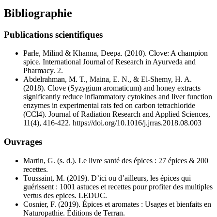
Bibliographie
Publications scientifiques
Parle, Milind & Khanna, Deepa. (2010). Clove: A champion
spice. International Journal of Research in Ayurveda and
Pharmacy. 2.
Abdelrahman, M. T., Maina, E. N., & El-Shemy, H. A.
(2018). Clove (Syzygium aromaticum) and honey extracts
significantly reduce inflammatory cytokines and liver function
enzymes in experimental rats fed on carbon tetrachloride
(CCl4). Journal of Radiation Research and Applied Sciences,
11(4), 416‑422. https://doi.org/10.1016/j.jrras.2018.08.003
Ouvrages
Martin, G. (s. d.). Le livre santé des épices : 27 épices & 200
recettes.
Toussaint, M. (2019). D’ici ou d’ailleurs, les épices qui
guérissent : 1001 astuces et recettes pour profiter des multiples
vertus des epices. LEDUC.
Cosnier, F. (2019). Épices et aromates : Usages et bienfaits en
Naturopathie. Éditions de Terran.