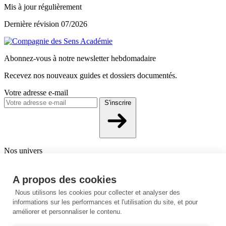
Mis à jour régulièrement
Dernière révision 07/2026
Abonnez-vous à notre newsletter hebdomadaire
Recevez nos nouveaux guides et dossiers documentés.
Votre adresse e-mail
S'inscrire
Nos univers
Aromathérapie
Phytothérapie
Compléments & Nutrition
Beauté &
cosmétique
A propos des cookies
Nous utilisons les cookies pour collecter et analyser des
À propos
informations sur les performances et l'utilisation du site, et pour
Qui sommes-nous ?
Notre expertise
Instagram
améliorer et personnaliser le contenu.