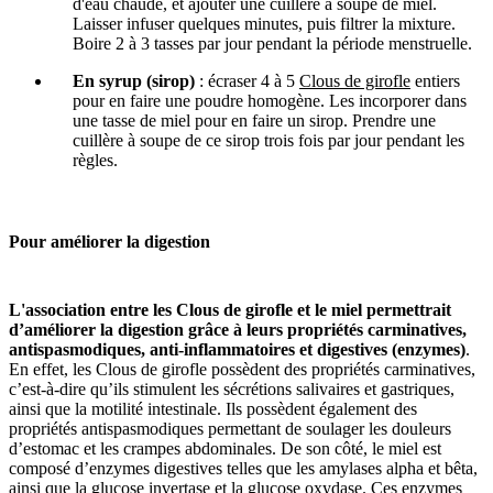
d'eau chaude, et ajouter une cuillère à soupe de miel.
Laisser infuser quelques minutes, puis filtrer la mixture.
Boire 2 à 3 tasses par jour pendant la période menstruelle.
En syrup (sirop)
: écraser 4 à 5
Clous de girofle
entiers
pour en faire une poudre homogène. Les incorporer dans
une tasse de miel pour en faire un sirop. Prendre une
cuillère à soupe de ce sirop trois fois par jour pendant les
règles.
Pour
améliorer la digestion
L'association
entre les Clous de girofle et le miel permettrait
d’améliorer la digestion grâce à leurs propriétés carminatives,
antispasmodiques, anti-inflammatoires et digestives (enzymes)
.
En effet, les Clous de girofle possèdent des propriétés carminatives,
c’est-à-dire qu’ils stimulent les sécrétions salivaires et gastriques,
ainsi que la motilité intestinale. Ils possèdent également des
propriétés antispasmodiques permettant de soulager les douleurs
d’estomac et les crampes abdominales. De son côté, le miel est
composé d’enzymes digestives telles que les amylases alpha et bêta,
ainsi que la glucose invertase et la glucose oxydase. Ces enzymes