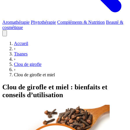
Aromathérapie
Phytothérapie
Compléments & Nutrition
Beauté &
cosmétique
Accueil
›
Tisanes
›
Clou de girofle
›
Clou de girofle et miel
Clou de girofle et miel : bienfaits et
conseils d’utilisation