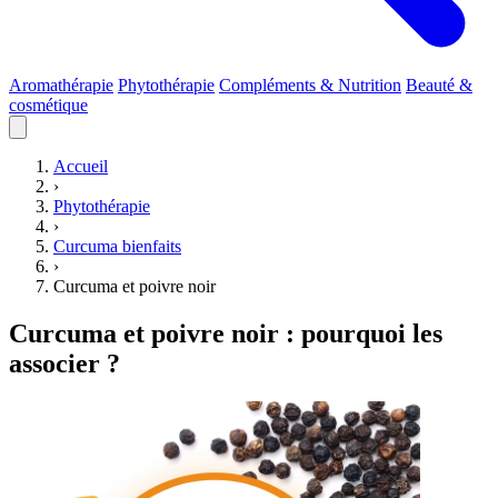
Aromathérapie
Phytothérapie
Compléments & Nutrition
Beauté &
cosmétique
Accueil
›
Phytothérapie
›
Curcuma bienfaits
›
Curcuma et poivre noir
Curcuma et poivre noir : pourquoi les
associer ?