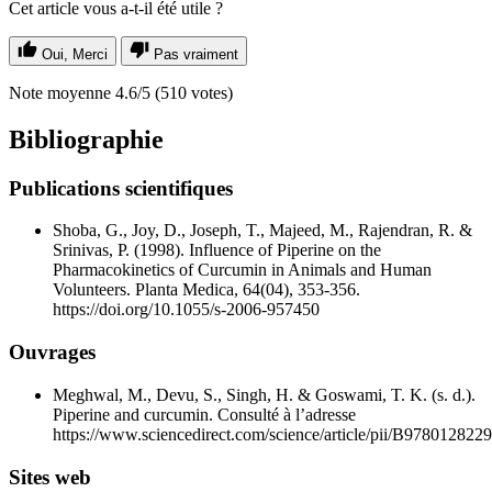
Cet article vous a-t-il été utile ?
Oui, Merci
Pas vraiment
Note moyenne
4.6
/5
(
510
votes)
Bibliographie
Publications scientifiques
Shoba, G., Joy, D., Joseph, T., Majeed, M., Rajendran, R. &
Srinivas, P. (1998). Influence of Piperine on the
Pharmacokinetics of Curcumin in Animals and Human
Volunteers. Planta Medica, 64(04), 353‑356.
https://doi.org/10.1055/s-2006-957450
Ouvrages
Meghwal, M., Devu, S., Singh, H. & Goswami, T. K. (s. d.).
Piperine and curcumin. Consulté à l’adresse
https://www.sciencedirect.com/science/article/pii/B97801282
Sites web