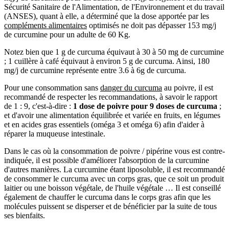
Sécurité Sanitaire de l'Alimentation, de l'Environnement et du travail
(ANSES), quant à elle, a déterminé que la dose apportée par les
compléments alimentaires
optimisés ne doit pas dépasser 153 mg/j
de curcumine pour un adulte de 60 Kg.
Notez bien que 1 g de curcuma équivaut à 30 à 50 mg de curcumine
; 1 cuillère à café équivaut à environ 5 g de curcuma. Ainsi, 180
mg/j de curcumine représente entre 3.6 à 6g de curcuma.
Pour une consommation sans
danger du curcuma
au poivre, il est
recommandé de respecter les recommandations, à savoir le rapport
de 1 : 9, c'est-à-dire :
1 dose de poivre pour 9 doses de curcuma
;
et d'avoir une alimentation équilibrée et variée en fruits, en légumes
et en acides gras essentiels (oméga 3 et oméga 6) afin d'aider à
réparer la muqueuse intestinale.
Dans le cas où la consommation de poivre / pipérine vous est contre-
indiquée, il est possible d'améliorer l'absorption de la curcumine
d'autres manières. La curcumine étant liposoluble, il est recommandé
de consommer le curcuma avec un corps gras, que ce soit un produit
laitier ou une boisson végétale, de l'huile végétale … Il est conseillé
également de chauffer le curcuma dans le corps gras afin que les
molécules puissent se disperser et de bénéficier par la suite de tous
ses bienfaits.