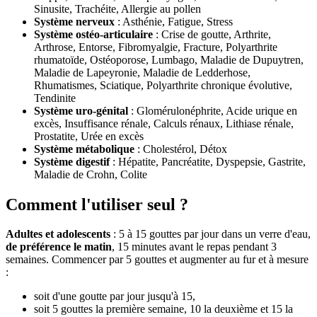
Sinusite, Trachéite, Allergie au pollen
Système nerveux
: Asthénie, Fatigue, Stress
Système ostéo-articulaire
: Crise de goutte, Arthrite,
Arthrose, Entorse, Fibromyalgie, Fracture, Polyarthrite
rhumatoïde, Ostéoporose, Lumbago, Maladie de Dupuytren,
Maladie de Lapeyronie, Maladie de Ledderhose,
Rhumatismes, Sciatique, Polyarthrite chronique évolutive,
Tendinite
Système uro-génital
: Glomérulonéphrite, Acide urique en
excès, Insuffisance rénale, Calculs rénaux, Lithiase rénale,
Prostatite, Urée en excès
Système métabolique
: Cholestérol, Détox
Système digestif
: Hépatite, Pancréatite, Dyspepsie, Gastrite,
Maladie de Crohn, Colite
Comment l'utiliser seul ?
Adultes et adolescents
: 5 à 15 gouttes par jour dans un verre d'eau,
de préférence le matin
, 15 minutes avant le repas pendant 3
semaines. Commencer par 5 gouttes et augmenter au fur et à mesure
:
soit d'une goutte par jour jusqu'à 15,
soit 5 gouttes la première semaine, 10 la deuxième et 15 la