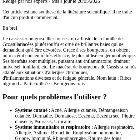
Rédigé par nos experts
·
Mis à jour le
20/05/2026
Cet article est une synthèse de la littérature scientifique. Il ne traite
d'aucun produit commercial.
En bref
Le cassissier ou groseillier noir est un arbuste de la famille des
Grossulariacées plutôt touffu et orné de brillantes baies qui ne
demandent qu'à être dévorées. Grâce à ses bourgeons, on obtient
un macérat concentré très efficace, le plus utilisé en gemmothérapie.
Ses bienfaits sont multiples, puissant anti-inflammatoire, draineur
universel, tonifiant, etc. Le macérat de bourgeons de Cassis sera très
adapté aux situations d'allergies chroniques,
d'inflammations diverses et de fatigue générale. Nom latin : Ribes
nigrum L. Partie utilisée : Bourgeons frais
Pour quels problèmes l'utiliser ?
Système cutané
: Acné, Allergie cutanée, Démangeaison
cutanée, Dermatite, Dermatose, Eczéma, Eczéma sec, Piqûre
d'insecte, Psoriasis, Urticaire
Système immunitaire et respiratoire
: Allergie respiratoire,
Allergie, Asthme, Bronchite, Emphysème pulmonaire,
Grippe, Immunité, Rhinopharyngite, Rhume des foins,