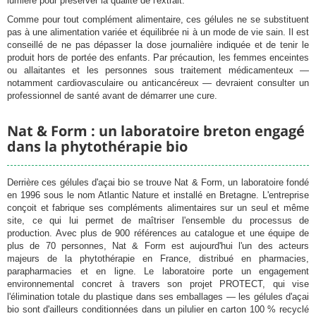
lumière pour préserver la qualité de l'extrait.
Comme pour tout complément alimentaire, ces gélules ne se substituent
pas à une alimentation variée et équilibrée ni à un mode de vie sain. Il est
conseillé de ne pas dépasser la dose journalière indiquée et de tenir le
produit hors de portée des enfants. Par précaution, les femmes enceintes
ou allaitantes et les personnes sous traitement médicamenteux —
notamment cardiovasculaire ou anticancéreux — devraient consulter un
professionnel de santé avant de démarrer une cure.
Nat & Form : un laboratoire breton engagé
dans la phytothérapie bio
Derrière ces gélules d'açai bio se trouve Nat & Form, un laboratoire fondé
en 1996 sous le nom Atlantic Nature et installé en Bretagne. L'entreprise
conçoit et fabrique ses compléments alimentaires sur un seul et même
site, ce qui lui permet de maîtriser l'ensemble du processus de
production. Avec plus de 900 références au catalogue et une équipe de
plus de 70 personnes, Nat & Form est aujourd'hui l'un des acteurs
majeurs de la phytothérapie en France, distribué en pharmacies,
parapharmacies et en ligne. Le laboratoire porte un engagement
environnemental concret à travers son projet PROTECT, qui vise
l'élimination totale du plastique dans ses emballages — les gélules d'açai
bio sont d'ailleurs conditionnées dans un pilulier en carton 100 % recyclé