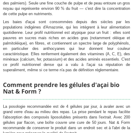
des palmiers). Seule une fine couche de pulpe et de peau entoure un gros
noyau qui représente environ 90 % du fruit — c'est dire la concentration
de cette pulpe en nutriments.
Les baies d'açai sont consommées depuis des siècles par les
populations indigènes d'Amazonie, qui les intègrent à leur alimentation
quotidienne. Leur profil nutritionnel est atypique pour un fruit : elles sont
pauvres en sucres mais riches en acides gras (notamment oléique et
palmitoléique), en fibres, et contiennent un spectre large de polyphénols,
en particulier des anthocyanes qui leur donnent leur couleur
caractéristique. Elles renferment également des vitamines (A, C, E), des
minéraux (calcium, fer, potassium) et des acides aminés essentiels. C'est
ce profil nutritionnel dense qui a valu à l'açai sa réputation de
superaliment, même si ce terme n'a pas de définition réglementaire.
Comment prendre les gélules d'açai bio
Nat & Form ?
La posologie recommandée est de 4 gélules par jour, à avaler avec un
grand verre d'eau au milieu des repas. La prise pendant le repas facilite
l'absorption des composés liposolubles présents dans l'extrait. Avec 200
gélules par flacon, une boîte couvre une cure de 50 jours. Nat & Form
recommande de conserver le produit dans un endroit sec et à l'abri de la