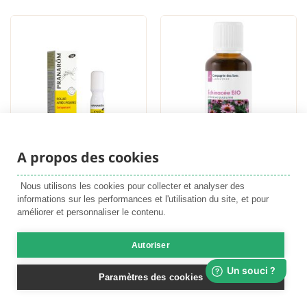
A propos des cookies
ROLLER APAISANT
ECHINACÉE
PIQÛRES BIO
TEINTURE MÈRE BIO
Nous utilisons les cookies pour collecter et analyser des
AUX HUILES ESSENTIELLES
informations sur les performances et l'utilisation du site, et pour
améliorer et personnaliser le contenu.
7.10 €
Ajouter au
6.90 €
Autoriser
Paramètres des cookies