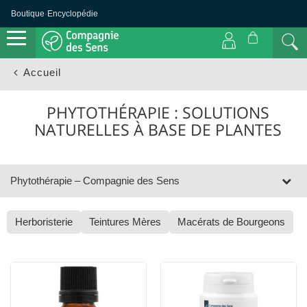
Jardins
Boutique
·
Encyclopédie
de
Gaïa
(87)
Pranarom
(67)
Ladrôme
Accueil
Laboratoire
(47)
Le
Dauphin
(37)
PHYTOTHÉRAPIE : SOLUTIONS
Herbalgem
(29)
NATURELLES À BASE DE PLANTES
Nat &
Form
(21)
Abbaye
de Sept-
Phytothérapie – Compagnie des Sens
Fons
(17)
Propolia
(8)
Herboristerie
Teintures Mères
Macérats de Bourgeons
Amoseeds
(2)
Prix
34.99€
2.8€