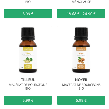
voir
BIO
MÉNOPAUSE
plus
Goût
5.99 €
Ajouter au
18.68 €
-
24.90 €
fruité
(5)
anisé
(3)
épicé
(2)
caractéristique
(1)
herbacé
(1)
Voir plus de filtres
TILLEUL
NOYER
MACÉRAT DE BOURGEONS
MACÉRAT DE BOURGEONS
BIO
BIO
5.99 €
Ajouter au
5.99 €