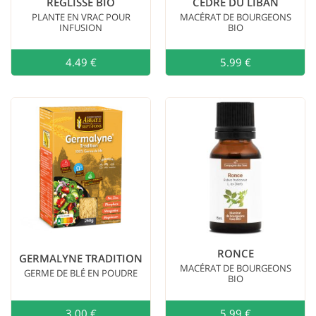
RÉGLISSE BIO
CÈDRE DU LIBAN
PLANTE EN VRAC POUR
MACÉRAT DE BOURGEONS
INFUSION
BIO
4.49 €
Ajouter au
5.99 €
RONCE
GERMALYNE TRADITION
MACÉRAT DE BOURGEONS
GERME DE BLÉ EN POUDRE
BIO
3.00 €
Ajouter au
5.99 €