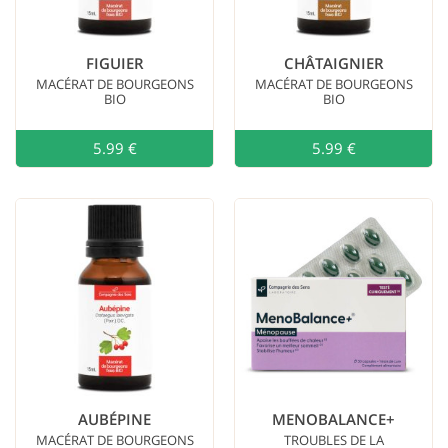
Tisanes
(103)
Plantes
Médicinales
(45)
FIGUIER
CHÂTAIGNIER
Thés
(44)
MACÉRAT DE BOURGEONS
MACÉRAT DE BOURGEONS
BIO
BIO
Macérats de
bourgeons
(40)
5.99 €
Ajouter au
5.99 €
Teintures
Mères
(37)
Germe
de
Blé
(7)
Café,
Cacao,
Chicorée
(5)
Produits
de la
ruche
(4)
Compléments
alimentaires
(3)
Livres
(2)
AUBÉPINE
MENOBALANCE+
MACÉRAT DE BOURGEONS
TROUBLES DE LA