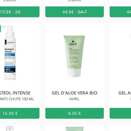
19.8€
-
25
Ajouter au
44.8€
-
54.7
Ajouter 
4
STEOL INTENSE
GEL D'ALOE VERA BIO
GEL A
ANTI CHUTE 100 ML
AVRIL
16.90 €
Ajouter au
8.00 €
Ajouter 