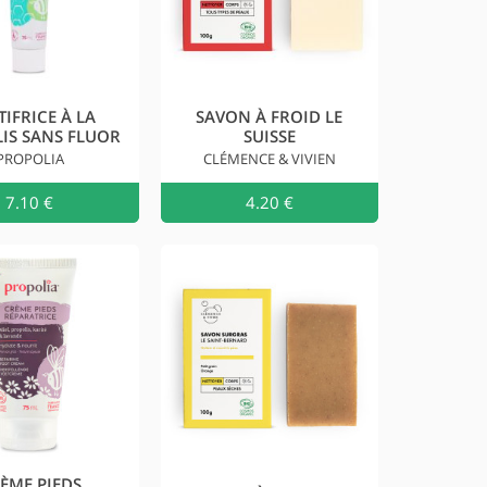
IFRICE À LA
SAVON À FROID LE
IS SANS FLUOR
SUISSE
PROPOLIA
CLÉMENCE & VIVIEN
au
7.10 €
Ajouter au
4.20 €
Ajouter a
ÈME PIEDS