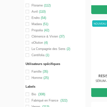
Florame
(112)
Avril
(110)
Endro
(54)
NOUVEAU
Madara
(51)
Propolia
(42)
Clémence & Vivien
(37)
oOlution
(4)
La Compagnie des Sens
(2)
Centifolia
(1)
Utilisateurs spécifiques
Famille
(35)
RESI
Homme
(25)
SÉRUM 
Labels
Bio
(308)
Fabriqué en France
(322)
Vegan
(213)