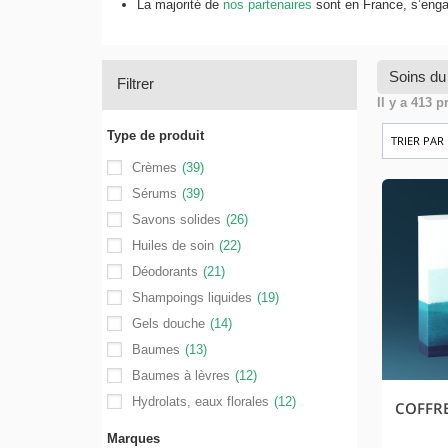
La majorité de
nos partenaires
sont en France, s’engag
Soins du
Filtrer
Il y a 413 p
Type de produit
Crèmes
(39)
Sérums
(39)
Savons solides
(26)
Huiles de soin
(22)
Déodorants
(21)
Shampoings liquides
(19)
Gels douche
(14)
Baumes
(13)
Baumes à lèvres
(12)
Hydrolats, eaux florales
(12)
COFFR
Marques