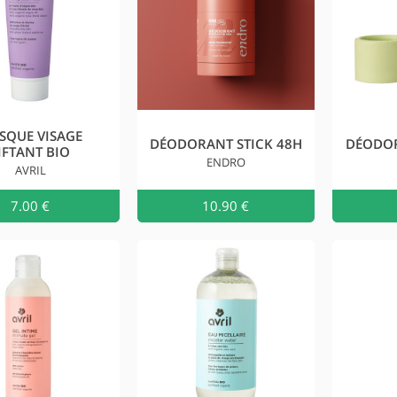
SQUE VISAGE
DÉODORANT STICK 48H
DÉODOR
IFTANT BIO
ENDRO
AVRIL
7.00 €
Ajouter au
10.90 €
Ajouter 