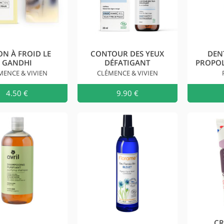
ON À FROID LE
CONTOUR DES YEUX
DENT
GANDHI
DÉFATIGANT
PROPOL
MENCE & VIVIEN
CLÉMENCE & VIVIEN
4.50 €
Ajouter au
9.90 €
Ajouter 
CR