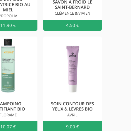
SAVON À FROID LE
ATRICE BIO AU
SAINT-BERNARD
MIEL
CLÉMENCE & VIVIEN
PROPOLIA
au
11.90 €
Ajouter au
4.50 €
Ajouter a
HAMPOING
SOIN CONTOUR DES
TIFIANT BIO
YEUX & LÈVRES BIO
FLORAME
AVRIL
au
10.07 €
Ajouter au
9.00 €
Ajouter a