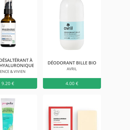
DÉSALTÉRANT À
DÉODORANT BILLE BIO
E HYALURONIQUE
AVRIL
ENCE & VIVIEN
au
9.20 €
Ajouter au
4.00 €
Ajouter a