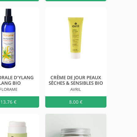
ORALE D'YLANG
CRÈME DE JOUR PEAUX
LANG BIO
SÈCHES & SENSIBLES BIO
FLORAME
AVRIL
au
13.76 €
Ajouter au
8.00 €
Ajouter a