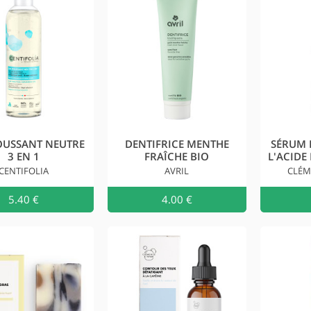
OUSSANT NEUTRE
DENTIFRICE MENTHE
SÉRUM 
3 EN 1
FRAÎCHE BIO
L'ACID
CENTIFOLIA
AVRIL
CLÉM
5.40 €
Ajouter au
4.00 €
Ajouter 