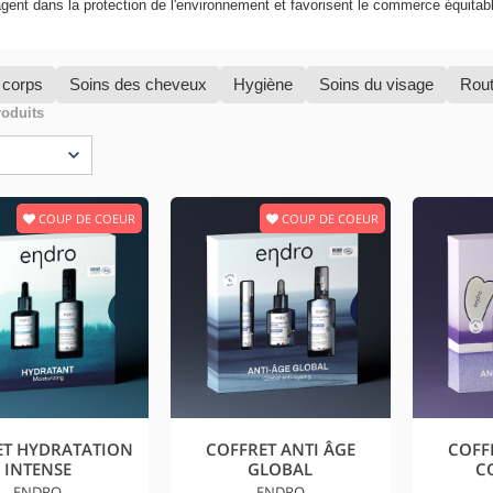
ent dans la protection de l'environnement et favorisent le commerce équitab
 corps
Soins des cheveux
Hygiène
Soins du visage
Rout
roduits
COUP DE COEUR
COUP DE COEUR
ET HYDRATATION
COFFRET ANTI ÂGE
COFF
INTENSE
GLOBAL
C
ENDRO
ENDRO