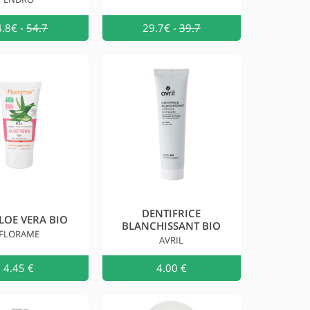
au
4.8€
-
54.7
Ajouter au
29.7€
-
39.7
Ajouter a
DENTIFRICE
LOE VERA BIO
BLANCHISSANT BIO
FLORAME
AVRIL
au
4.45 €
Ajouter au
4.00 €
Ajouter a