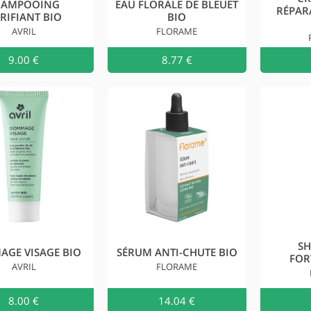
HAMPOOING
EAU FLORALE DE BLEUET
RÉPAR
RIFIANT BIO
BIO
AVRIL
FLORAME
9.00 €
Ajouter au
8.77 €
Ajouter 
S
GE VISAGE BIO
SÉRUM ANTI-CHUTE BIO
FOR
AVRIL
FLORAME
8.00 €
Ajouter au
14.04 €
Ajouter 