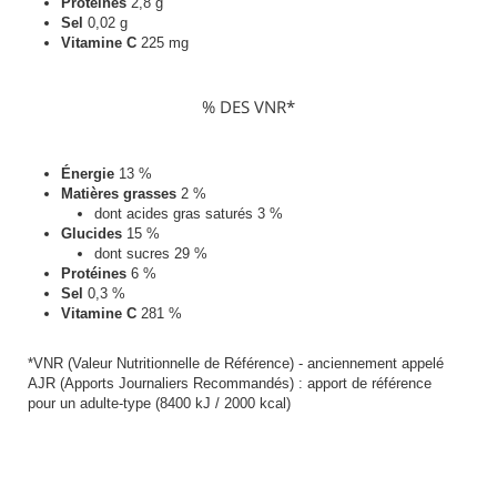
Protéines
2,8
g
Sel
0,02 g
Vitamine C
225 mg
% DES VNR*
Énergie
13 %
Matières grasses
2 %
dont acides gras saturés 3 %
Glucides
15 %
dont sucres 29 %
Protéines
6 %
Sel
0,3 %
Vitamine C
281 %
*VNR (Valeur Nutritionnelle de Référence) - anciennement appelé
AJR (Apports Journaliers Recommandés) : apport de référence
pour un adulte-type (8400 kJ / 2000 kcal)