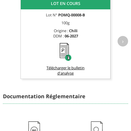
LOT EN COURS
Lot N°
POMQ-00008-B
100g
Origine :
Chili
DDM :
06-2027
›
Télécharger le bulletin
d'analyse
Documentation Réglementaire