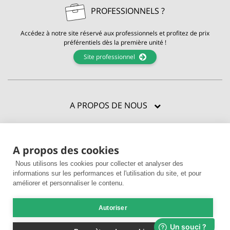
PROFESSIONNELS ?
Accédez à notre site réservé aux professionnels et profitez de prix
préférentiels dès la première unité !
Site professionnel
A PROPOS DE NOUS
CERTIFICATIONS
A propos des cookies
BESOIN D'AIDE ?
Nous utilisons les cookies pour collecter et analyser des
ENVIE D'EN VOIR PLUS ?
informations sur les performances et l'utilisation du site, et pour
améliorer et personnaliser le contenu.
Autoriser
© 2026 La Compagnie des Sens |
CGV
|
Mentions légales
|
Livraison &
paiement
|
Utilisation des cookies