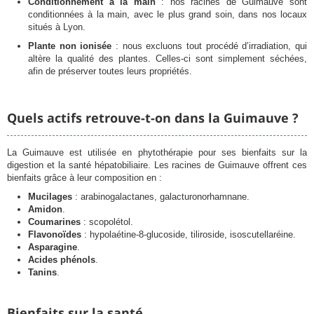
Conditionnement à la main
: nos racines de Guimauve sont
conditionnées à la main, avec le plus grand soin, dans nos locaux
situés à Lyon.
Plante non ionisée
: nous excluons tout procédé d’irradiation, qui
altère la qualité des plantes. Celles-ci sont simplement séchées,
afin de préserver toutes leurs propriétés.
Quels actifs retrouve-t-on dans la Guimauve ?
La Guimauve est utilisée en phytothérapie pour ses bienfaits sur la
digestion et la santé hépatobiliaire. Les racines de Guimauve offrent ces
bienfaits grâce à leur composition en :
Mucilages
: arabinogalactanes, galacturonorhamnane.
Amidon
.
Coumarines
: scopolétol.
Flavonoïdes
: hypolaétine-8-glucoside, tiliroside, isoscutellaréine.
Asparagine
.
Acides phénols
.
Tanins
.
Bienfaits sur la santé