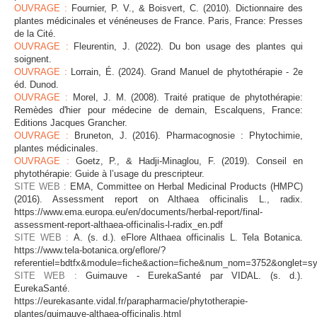
OUVRAGE :
Fournier, P. V., & Boisvert, C. (2010). Dictionnaire des
plantes médicinales et vénéneuses de France. Paris, France: Presses
de la Cité.
OUVRAGE :
Fleurentin, J. (2022). Du bon usage des plantes qui
soignent.
OUVRAGE :
Lorrain, É. (2024). Grand Manuel de phytothérapie - 2e
éd. Dunod.
OUVRAGE :
Morel, J. M. (2008). Traité pratique de phytothérapie:
Remèdes d'hier pour médecine de demain, Escalquens, France:
Editions Jacques Grancher.
OUVRAGE :
Bruneton, J. (2016). Pharmacognosie : Phytochimie,
plantes médicinales.
OUVRAGE :
Goetz, P., & Hadji-Minaglou, F. (2019). Conseil en
phytothérapie: Guide à l’usage du prescripteur.
SITE WEB :
EMA, Committee on Herbal Medicinal Products (HMPC)
(2016). Assessment report on Althaea officinalis L., radix.
https://www.ema.europa.eu/en/documents/herbal-report/final-
assessment-report-althaea-officinalis-l-radix_en.pdf
SITE WEB :
A. (s. d.). eFlore Althaea officinalis L. Tela Botanica.
https://www.tela-botanica.org/eflore/?
referentiel=bdtfx&module=fiche&action=fiche&num_nom=3752&onglet=s
SITE WEB :
Guimauve - EurekaSanté par VIDAL. (s. d.).
EurekaSanté.
https://eurekasante.vidal.fr/parapharmacie/phytotherapie-
plantes/guimauve-althaea-officinalis.html