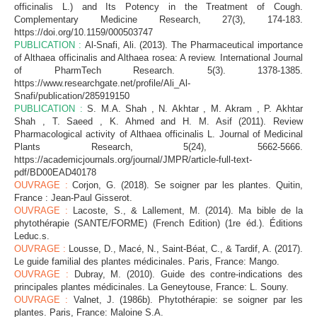
officinalis L.) and Its Potency in the Treatment of Cough.
Complementary Medicine Research, 27(3), 174‑183.
https://doi.org/10.1159/000503747
PUBLICATION :
Al-Snafi, Ali. (2013). The Pharmaceutical importance
of Althaea officinalis and Althaea rosea: A review. International Journal
of PharmTech Research. 5(3). 1378-1385.
https://www.researchgate.net/profile/Ali_Al-
Snafi/publication/285919150
PUBLICATION :
S. M.A. Shah , N. Akhtar , M. Akram , P. Akhtar
Shah , T. Saeed , K. Ahmed and H. M. Asif (2011). Review
Pharmacological activity of Althaea officinalis L. Journal of Medicinal
Plants Research, 5(24), 5662-5666.
https://academicjournals.org/journal/JMPR/article-full-text-
pdf/BD00EAD40178
OUVRAGE :
Corjon, G. (2018). Se soigner par les plantes. Quitin,
France : Jean-Paul Gisserot.
OUVRAGE :
Lacoste, S., & Lallement, M. (2014). Ma bible de la
phytothérapie (SANTE/FORME) (French Edition) (1re éd.). Éditions
Leduc.s.
OUVRAGE :
Lousse, D., Macé, N., Saint-Béat, C., & Tardif, A. (2017).
Le guide familial des plantes médicinales. Paris, France: Mango.
OUVRAGE :
Dubray, M. (2010). Guide des contre-indications des
principales plantes médicinales. La Geneytouse, France: L. Souny.
OUVRAGE :
Valnet, J. (1986b). Phytothérapie: se soigner par les
plantes. Paris, France: Maloine S.A.