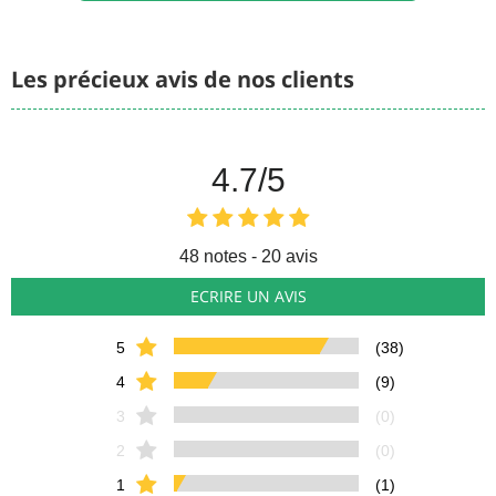
Les précieux avis de nos clients
4.7
/5
48
notes - 20 avis
ECRIRE UN AVIS
5
(38)
4
(9)
3
(0)
2
(0)
1
(1)