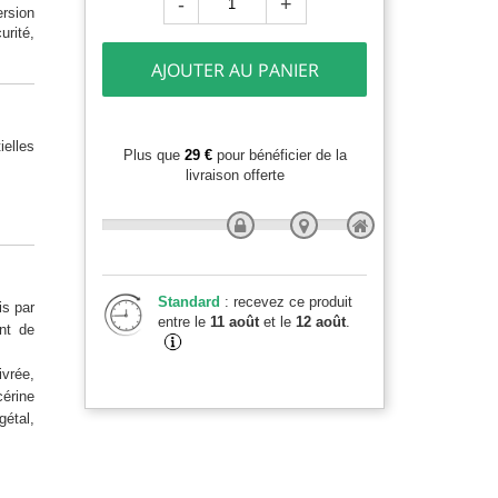
-
+
rsion
urité,
AJOUTER AU PANIER
elles
Plus que
29 €
pour bénéficier de la
livraison offerte
Standard
: recevez ce produit
is par
entre le
11 août
et le
12 août
.
nt de
vrée,
érine
gétal,