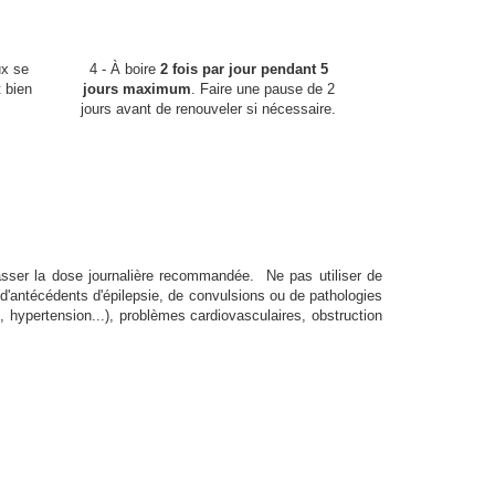
ux se
4 - À boire
2 fois par jour pendant 5
t bien
jours maximum
. Faire une pause de 2
jours avant de renouveler si nécessaire.
asser la dose journalière recommandée. Ne pas utiliser de
'antécédents d'épilepsie, de convulsions ou de pathologies
 hypertension...), problèmes cardiovasculaires, obstruction