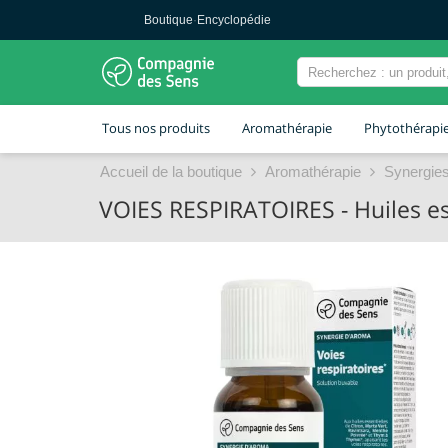
Boutique
·
Encyclopédie
Tous nos produits
Aromathérapie
Phytothérapi
Accueil de la boutique
Aromathérapie
Synergies
VOIES RESPIRATOIRES - Huiles es