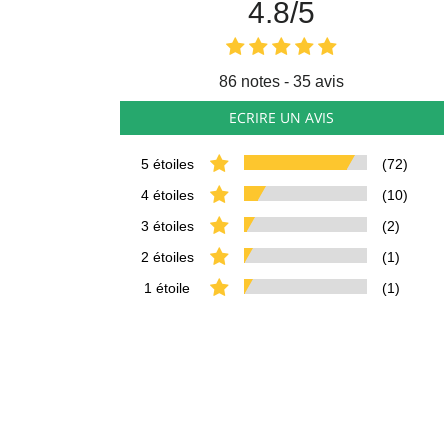
4.8
/5
86
notes - 35 avis
ECRIRE UN AVIS
5 étoiles
(72)
4 étoiles
(10)
3 étoiles
(2)
2 étoiles
(1)
1 étoile
(1)