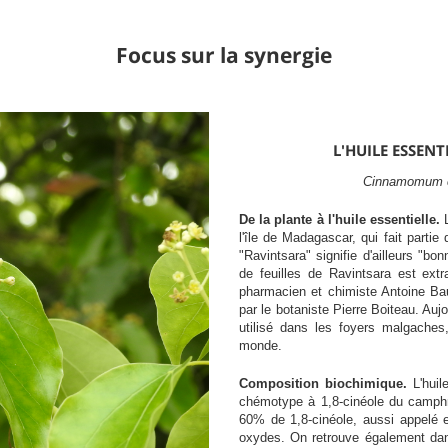
Focus sur la synergie
L'HUILE ESSENT
Cinnamomum c
De la plante à l'huile essentielle.
l'île de Madagascar, qui fait parti
"Ravintsara" signifie d'ailleurs "bon
de feuilles de Ravintsara est extr
pharmacien et chimiste Antoine Ba
par le botaniste Pierre Boiteau. Auj
utilisé dans les foyers malgaches,
monde.
Composition biochimique.
L'hui
chémotype à 1,8-cinéole du camphri
60% de 1,8-cinéole, aussi appelé e
oxydes. On retrouve également da