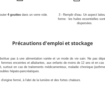
jouter
4 gouttes
dans un verre vide.
3 - Remplir d'eau. Un aspect laite
forme : les huiles essentielles son
dispersées.
Précautions d'emploi et stockage
bstitue pas à une alimentation variée et un mode de vie sain. Ne pas dép
emmes enceintes et allaitantes, aux enfants de moins de 12 ans et en cas d
té, surtout en cas de traitements médicamenteux, maladie chronique (asthme,
troubles hépato-pancréatiques.
origine fermé, à l'abri de la lumière et des fortes chaleurs.