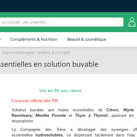
e
Compléments & Nutrition
Beauté & cosmétique
 d'aromathérapie - prêtes à l'emploi
sentielles en solution buvable
Voir les 86 avis clients
Livraison offerte dès 29€
Solution buvable aux huiles essentielles de
Citron, Myrte 
Ravintsara,
Menthe Poivrée
et
Thym à Thymol
, apaisant les 
respiratoires.
La Compagnie des Sens a développé des synergies d'hu
essentielles
hydrosolubles
, se dispersant facilement dans l'eau