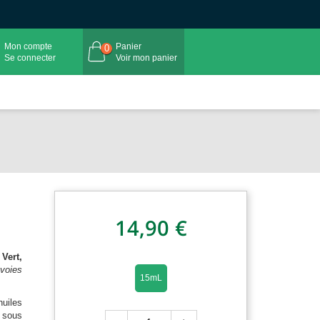
Mon compte
Panier
0
Se connecter
Voir mon panier
14,90 €
Vert,
voies
15mL
iles
 sous