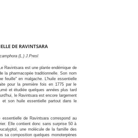
IELLE DE RAVINTSARA
amphora (L.) J.Presl
Le Ravintsara est une plante endémique de
e de la pharmacopée traditionnelle. Son nom
ne feuille" en malgache. L'huile essentielle
aite pour la première fois en 1775 par le
umé et étudiée quelques années plus tard
ourd'hui, le Ravintsara est encore largement
 et son huile essentielle partout dans le
le essentielle de Ravintsara correspond au
er. Elle contient donc sans surprise 50 à
ucalyptol, une molécule de la famille des
ns sa composition quelques monoterpènes