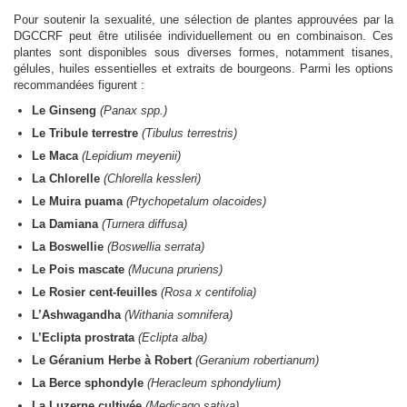
Pour soutenir la sexualité, une sélection de plantes approuvées par la
DGCCRF peut être utilisée individuellement ou en combinaison. Ces
plantes sont disponibles sous diverses formes, notamment tisanes,
gélules, huiles essentielles et extraits de bourgeons. Parmi les options
recommandées figurent :
Le Ginseng
(Panax spp.)
Le Tribule terrestre
(Tibulus terrestris)
Le Maca
(Lepidium meyenii)
La Chlorelle
(Chlorella kessleri)
Le Muira puama
(Ptychopetalum olacoides)
La Damiana
(Turnera diffusa)
La Boswellie
(Boswellia serrata)
Le Pois mascate
(Mucuna pruriens)
Le Rosier cent-feuilles
(Rosa x centifolia)
L’Ashwagandha
(Withania somnifera)
L’Eclipta prostrata
(Eclipta alba)
Le Géranium Herbe à Robert
(Geranium robertianum)
La Berce sphondyle
(Heracleum sphondylium)
La Luzerne cultivée
(Medicago sativa)