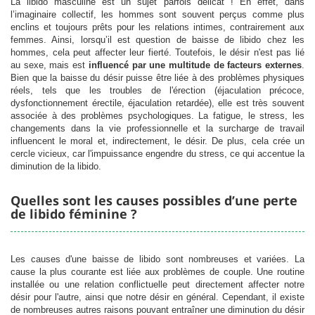
La libido masculine est un sujet parfois délicat ! En effet, dans
l’imaginaire collectif, les hommes sont souvent perçus comme plus
enclins et toujours prêts pour les relations intimes, contrairement aux
femmes. Ainsi, lorsqu’il est question de baisse de libido chez les
hommes, cela peut affecter leur fierté. Toutefois, le désir n'est pas lié
au sexe, mais est
influencé par une multitude de facteurs externes
.
Bien que la baisse du désir puisse être liée à des problèmes physiques
réels, tels que les troubles de l'érection (éjaculation précoce,
dysfonctionnement érectile, éjaculation retardée), elle est très souvent
associée à des problèmes psychologiques. La fatigue, le stress, les
changements dans la vie professionnelle et la surcharge de travail
influencent le moral et, indirectement, le désir. De plus, cela crée un
cercle vicieux, car l'impuissance engendre du stress, ce qui accentue la
diminution de la libido.
Quelles sont les causes possibles d’une perte
de libido féminine ?
Les causes d'une baisse de libido sont nombreuses et variées. La
cause la plus courante est liée aux problèmes de couple. Une routine
installée ou une relation conflictuelle peut directement affecter notre
désir pour l'autre, ainsi que notre désir en général. Cependant, il existe
de nombreuses autres raisons pouvant entraîner une diminution du désir