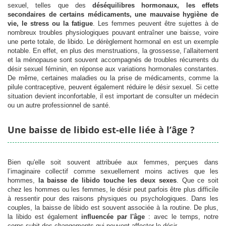
sexuel, telles que des
déséquilibres hormonaux, les effets
secondaires de certains médicaments, une mauvaise hygiène de
vie, le stress ou la fatigue
. Les femmes peuvent être sujettes à de
nombreux troubles physiologiques pouvant entraîner une baisse, voire
une perte totale, de libido. Le dérèglement hormonal en est un exemple
notable. En effet, en plus des menstruations, la grossesse, l’allaitement
et la ménopause sont souvent accompagnés de troubles récurrents du
désir sexuel féminin, en réponse aux variations hormonales constantes.
De même, certaines maladies ou la prise de médicaments, comme la
pilule contraceptive, peuvent également réduire le désir sexuel. Si cette
situation devient inconfortable, il est important de consulter un médecin
ou un autre professionnel de santé.
Une baisse de libido est-elle liée à l’âge ?
Bien qu'elle soit souvent attribuée aux femmes, perçues dans
l’imaginaire collectif comme sexuellement moins actives que les
hommes,
la baisse de libido touche les deux sexes
. Que ce soit
chez les hommes ou les femmes, le désir peut parfois être plus difficile
à ressentir pour des raisons physiques ou psychologiques. Dans les
couples, la baisse de libido est souvent associée à la routine. De plus,
la libido est également
influencée par l'âge
: avec le temps, notre
corps subit des changements qui peuvent affecter le désir.