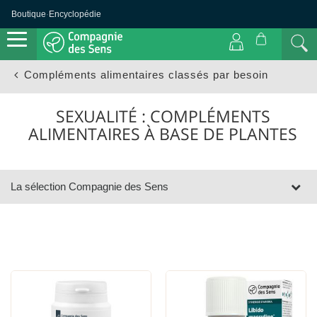
Herbalgem
(1)
Boutique
·
Encyclopédie
Herbes &
Plantes
(1)
Prix
Compléments alimentaires classés par besoin
60€
12.6€
SEXUALITÉ : COMPLÉMENTS
ALIMENTAIRES À BASE DE PLANTES
Labels
Bio
(2)
Vegan
La sélection Compagnie des Sens
(2)
Naturel
à
100%
(2)
Conditionnement
Poudre
(2)
Solution