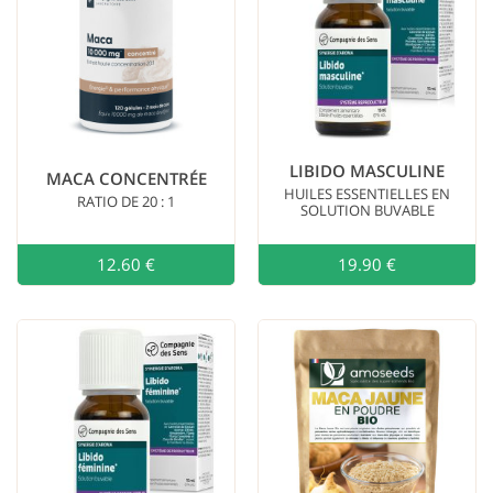
buvable
(2)
Vrac
(1)
Sphère
d’action
Fertilité
(2)
Performances
LIBIDO MASCULINE
MACA CONCENTRÉE
physiques
(1)
HUILES ESSENTIELLES EN
RATIO DE 20 : 1
SOLUTION BUVABLE
Vitalité
(1)
Stock
12.60 €
Ajouter au
19.90 €
En
stock
(7)