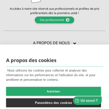
Accédez à notre site réservé aux professionnels et profitez de prix
préférentiels dès la première unité !
Site professionnel
A PROPOS DE NOUS
CERTIFICATIONS
A propos des cookies
BESOIN D'AIDE ?
Nous utilisons les cookies pour collecter et analyser des
ENVIE D'EN VOIR PLUS ?
informations sur les performances et l'utilisation du site, et pour
améliorer et personnaliser le contenu.
Autoriser
© 2026 La Compagnie des Sens |
CGV
|
Mentions légales
|
Livraison &
paiement
|
Utilisation des cookies
Paramètres des cookies
Achats sécurisés