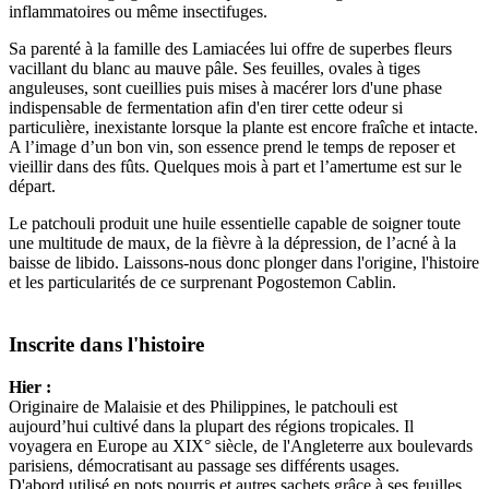
inflammatoires ou même insectifuges.
Sa parenté à la famille des Lamiacées lui offre de superbes fleurs
vacillant du blanc au mauve pâle. Ses feuilles, ovales à tiges
anguleuses, sont cueillies puis mises à macérer lors d'une phase
indispensable de fermentation afin d'en tirer cette odeur si
particulière, inexistante lorsque la plante est encore fraîche et intacte.
A l’image d’un bon vin, son essence prend le temps de reposer et
vieillir dans des fûts. Quelques mois à part et l’amertume est sur le
départ.
Le patchouli produit une huile essentielle capable de soigner toute
une multitude de maux, de la fièvre à la dépression, de l’acné à la
baisse de libido. Laissons-nous donc plonger dans l'origine, l'histoire
et les particularités de ce surprenant Pogostemon Cablin.
Inscrite dans l'histoire
Hier :
Originaire de Malaisie et des Philippines, le patchouli est
aujourd’hui cultivé dans la plupart des régions tropicales. Il
voyagera en Europe au XIX° siècle, de l'Angleterre aux boulevards
parisiens, démocratisant au passage ses différents usages.
D'abord utilisé en pots pourris et autres sachets grâce à ses feuilles