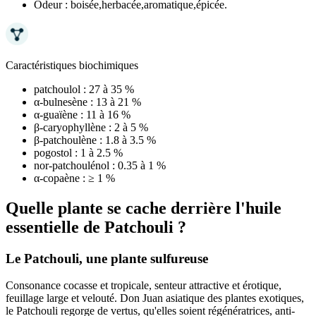
Odeur :
boisée,herbacée,aromatique,épicée.
Caractéristiques biochimiques
patchoulol :
27 à 35 %
α-bulnesène :
13 à 21 %
α-guaïène :
11 à 16 %
β-caryophyllène :
2 à 5 %
β-patchoulène :
1.8 à 3.5 %
pogostol :
1 à 2.5 %
nor-patchoulénol :
0.35 à 1 %
α-copaène :
≥ 1 %
Quelle plante se cache derrière l'huile
essentielle de Patchouli ?
Le Patchouli, une plante sulfureuse
Consonance cocasse et tropicale, senteur attractive et érotique,
feuillage large et velouté. Don Juan asiatique des plantes exotiques,
le Patchouli regorge de vertus, qu'elles soient régénératrices, anti-