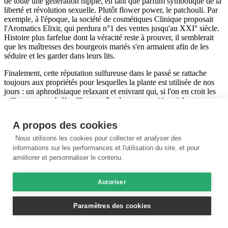
de toute une génération hippie, en tant que parfum symbolique de la
liberté et révolution sexuelle. Plutôt flower power, le patchouli. Par
exemple, à l'époque, la société de cosmétiques Clinique proposait
l'Aromatics Elixir, qui perdura n°1 des ventes jusqu'au XXI° siècle.
Histoire plus farfelue dont la véracité reste à prouver, il semblerait
que les maîtresses des bourgeois mariés s'en armaient afin de les
séduire et les garder dans leurs lits.
Finalement, cette réputation sulfureuse dans le passé se rattache
toujours aux propriétés pour lesquelles la plante est utilisée de nos
jours : un aphrodisiaque relaxant et enivrant qui, si l'on en croit les
utilisateurs, se révèle efficace grâce à sa composition riche et
complexe. Le patchoulol, nouveau Barry White de la molécule ?
A propos des cookies
Cet article vous a-t-il été utile ?
Nous utilisons les cookies pour collecter et analyser des
informations sur les performances et l'utilisation du site, et pour
Oui, Merci
Pas vraiment
améliorer et personnaliser le contenu.
Note moyenne
4.7
/5
(
492
votes)
Autoriser
Bibliographie
Paramètres des cookies
Publications scientifiques