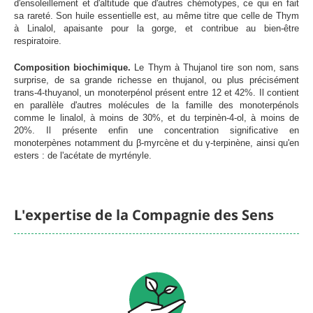
d'ensoleillement et d'altitude que d'autres chémotypes, ce qui en fait
sa rareté. Son huile essentielle est, au même titre que celle de Thym
à Linalol, apaisante pour la gorge, et contribue au bien-être
respiratoire.
Composition biochimique.
Le Thym à Thujanol tire son nom, sans
surprise, de sa grande richesse en thujanol, ou plus précisément
trans-4-thuyanol, un monoterpénol présent entre 12 et 42%. Il contient
en parallèle d'autres molécules de la famille des monoterpénols
comme le linalol, à moins de 30%, et du terpinèn-4-ol, à moins de
20%. Il présente enfin une concentration significative en
monoterpènes notamment du β-myrcène et du γ-terpinène, ainsi qu'en
esters : de l'acétate de myrtényle.
L'expertise de la Compagnie des Sens