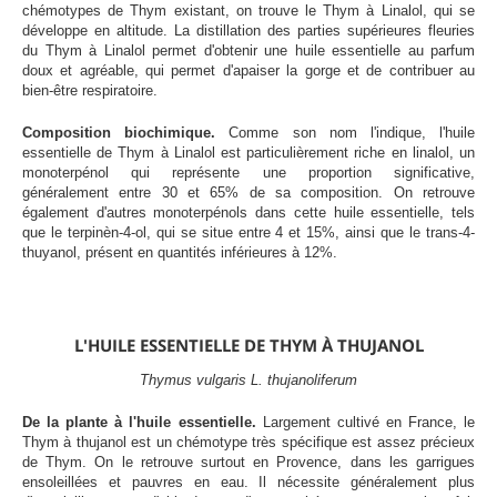
chémotypes de Thym existant, on trouve le Thym à Linalol, qui se
développe en altitude. La distillation des parties supérieures fleuries
du Thym à Linalol permet d'obtenir une huile essentielle au parfum
doux et agréable, qui permet d'apaiser la gorge et de contribuer au
bien-être respiratoire.
Composition biochimique.
Comme son nom l'indique, l'huile
essentielle de Thym à Linalol est particulièrement riche en linalol, un
monoterpénol qui représente une proportion significative,
généralement entre 30 et 65% de sa composition. On retrouve
également d'autres monoterpénols dans cette huile essentielle, tels
que le terpinèn-4-ol, qui se situe entre 4 et 15%, ainsi que le trans-4-
thuyanol, présent en quantités inférieures à 12%.
L'HUILE ESSENTIELLE DE THYM À THUJANOL
Thymus vulgaris L. thujanoliferum
De la plante à l'huile essentielle.
Largement cultivé en France, le
Thym à thujanol est un chémotype très spécifique est assez précieux
de Thym. On le retrouve surtout en Provence, dans les garrigues
ensoleillées et pauvres en eau. Il nécessite généralement plus