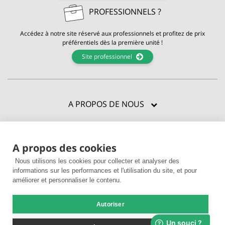
PROFESSIONNELS ?
Accédez à notre site réservé aux professionnels et profitez de prix
préférentiels dès la première unité !
Site professionnel
A PROPOS DE NOUS
CERTIFICATIONS
A propos des cookies
BESOIN D'AIDE ?
Nous utilisons les cookies pour collecter et analyser des
ENVIE D'EN VOIR PLUS ?
informations sur les performances et l'utilisation du site, et pour
améliorer et personnaliser le contenu.
Autoriser
© 2026 La Compagnie des Sens |
CGV
|
Mentions légales
|
Livraison &
paiement
|
Utilisation des cookies