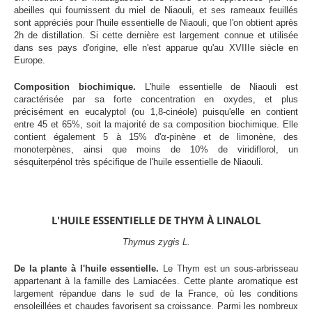
abeilles qui fournissent du miel de Niaouli, et ses rameaux feuillés
sont appréciés pour l'huile essentielle de Niaouli, que l'on obtient après
2h de distillation. Si cette dernière est largement connue et utilisée
dans ses pays d'origine, elle n'est apparue qu'au XVIIIe siècle en
Europe.
Composition biochimique.
L'huile essentielle de Niaouli est
caractérisée par sa forte concentration en oxydes, et plus
précisément en eucalyptol (ou 1,8-cinéole) puisqu'elle en contient
entre 45 et 65%, soit la majorité de sa composition biochimique. Elle
contient également 5 à 15% d'α-pinène et de limonène, des
monoterpènes, ainsi que moins de 10% de viridiflorol, un
sésquiterpénol très spécifique de l'huile essentielle de Niaouli.
L'HUILE ESSENTIELLE DE THYM À LINALOL
Thymus zygis L.
De la plante à l'huile essentielle.
Le Thym est un sous-arbrisseau
appartenant à la famille des Lamiacées. Cette plante aromatique est
largement répandue dans le sud de la France, où les conditions
ensoleillées et chaudes favorisent sa croissance. Parmi les nombreux