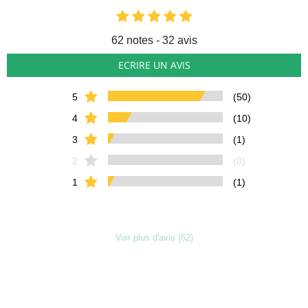
62
notes - 32 avis
ECRIRE UN AVIS
5
(50)
4
(10)
3
(1)
2
(0)
1
(1)
Voir plus d'avis (62)