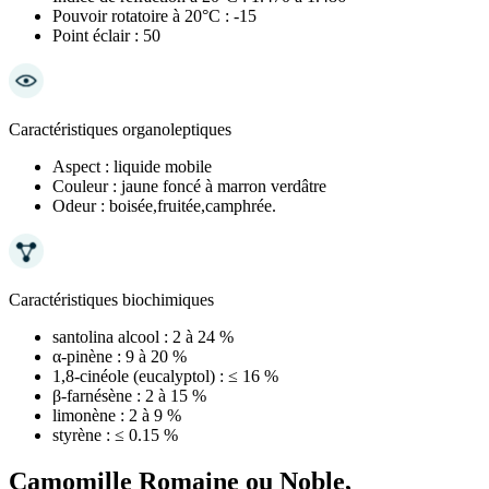
Pouvoir rotatoire à 20°C :
-15
Point éclair :
50
Caractéristiques organoleptiques
Aspect :
liquide mobile
Couleur :
jaune foncé à marron verdâtre
Odeur :
boisée,fruitée,camphrée.
Caractéristiques biochimiques
santolina alcool :
2 à 24 %
α-pinène :
9 à 20 %
1,8-cinéole (eucalyptol) :
≤ 16 %
β-farnésène :
2 à 15 %
limonène :
2 à 9 %
styrène :
≤ 0.15 %
Camomille Romaine ou Noble,