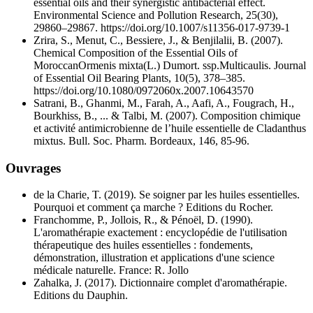
essential oils and their synergistic antibacterial effect.
Environmental Science and Pollution Research, 25(30),
29860–29867. https://doi.org/10.1007/s11356-017-9739-1
Zrira, S., Menut, C., Bessiere, J., & Benjilalii, B. (2007).
Chemical Composition of the Essential Oils of
MoroccanOrmenis mixta(L.) Dumort. ssp.Multicaulis. Journal
of Essential Oil Bearing Plants, 10(5), 378–385.
https://doi.org/10.1080/0972060x.2007.10643570
Satrani, B., Ghanmi, M., Farah, A., Aafi, A., Fougrach, H.,
Bourkhiss, B., ... & Talbi, M. (2007). Composition chimique
et activité antimicrobienne de l’huile essentielle de Cladanthus
mixtus. Bull. Soc. Pharm. Bordeaux, 146, 85-96.
Ouvrages
de la Charie, T. (2019). Se soigner par les huiles essentielles.
Pourquoi et comment ça marche ? Editions du Rocher.
Franchomme, P., Jollois, R., & Pénoël, D. (1990).
L'aromathérapie exactement : encyclopédie de l'utilisation
thérapeutique des huiles essentielles : fondements,
démonstration, illustration et applications d'une science
médicale naturelle. France: R. Jollo
Zahalka, J. (2017). Dictionnaire complet d'aromathérapie.
Editions du Dauphin.