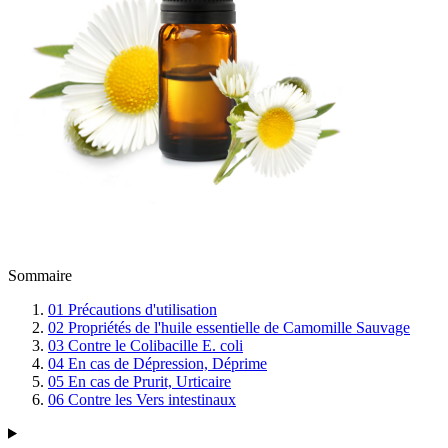
Sommaire
01
Précautions d'utilisation
02
Propriétés de l'huile essentielle de Camomille Sauvage
03
Contre le Colibacille E. coli
04
En cas de Dépression, Déprime
05
En cas de Prurit, Urticaire
06
Contre les Vers intestinaux