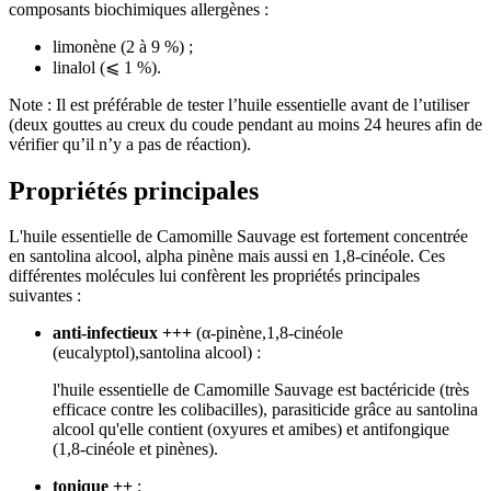
composants biochimiques allergènes :
limonène (2 à 9 %) ;
linalol (⩽ 1 %).
Note : Il est préférable de tester l’huile essentielle avant de l’utiliser
(deux gouttes au creux du coude pendant au moins 24 heures afin de
vérifier qu’il n’y a pas de réaction).
Propriétés principales
L'huile essentielle de Camomille Sauvage est fortement concentrée
en santolina alcool, alpha pinène mais aussi en 1,8-cinéole. Ces
différentes molécules lui confèrent les propriétés principales
suivantes :
anti-infectieux +++
(α-pinène,1,8-cinéole
(eucalyptol),santolina alcool) :
l'huile essentielle de Camomille Sauvage est bactéricide (très
efficace contre les colibacilles), parasiticide grâce au santolina
alcool qu'elle contient (oxyures et amibes) et antifongique
(1,8-cinéole et pinènes).
tonique ++
: