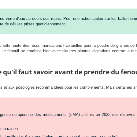
nd verre d'eau au cours des repas. Pour une action ciblée sur les ballonnemen
re de gélules prises quotidiennement.
rchette haute des recommandations habituelles pour la poudre de graines de
. Le fenouil se combine bien avec d'autres plantes digestives comme la men
e qu'il faut savoir avant de prendre du fenou
ires et aux posologies recommandées pour les compléments. Mais certaines si
'Agence européenne des médicaments (EMA) a émis en 2023 des réserves lié
ême raison.
 famille des Apiacées (céleri, carotte, persil, anis vert, coriandre).