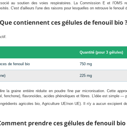
t associé au soutien des voies respiratoires. La Commission E et l'OM
tés. C'est d'ailleurs l'une des raisons pour lesquelles on retrouve le fenoui
Que contiennent ces gélules de fenouil bio 
ctif.
Quantité (pour 3 gélules)
es de fenouil bio
750 mg
ine)
225 mg
à-dire la graine entière réduite en poudre fine par micronisation. Cette a
ol, fenchone), flavonoïdes, acides phénoliques et fibres. L'idée est simple — pl
ingrédients agricoles bio, Agriculture UE/non UE). Il n'y a aucun excipient 
Comment prendre ces gélules de fenouil bio 