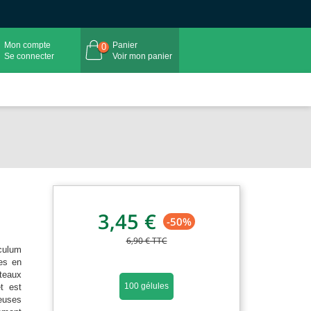
Mon compte
Panier
0
Se connecter
Voir mon panier
3,45 €
-50%
6,90 €
TTC
culum
ées en
teaux
100 gélules
t est
euses