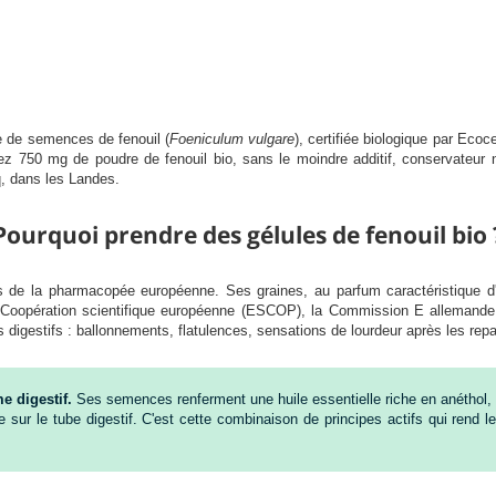
e de semences de fenouil (
Foeniculum vulgare
), certifiée biologique par Eco
z 750 mg de poudre de fenouil bio, sans le moindre additif, conservateur ni
q, dans les Landes.
Pourquoi prendre des gélules de fenouil bio 
s de la pharmacopée européenne. Ses graines, au parfum caractéristique d'ani
a Coopération scientifique européenne (ESCOP), la Commission E allemande 
 digestifs : ballonnements, flatulences, sensations de lourdeur après les rep
e digestif.
Ses semences renferment une huile essentielle riche en anéthol,
sur le tube digestif. C'est cette combinaison de principes actifs qui rend le 