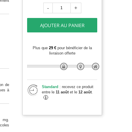
ement
-
+
AJOUTER AU PANIER
Plus que
29 €
pour bénéficier de la
livraison offerte
on de
Standard
: recevez ce produit
uses à
entre le
11 août
et le
12 août
.
5 mg.
icoles