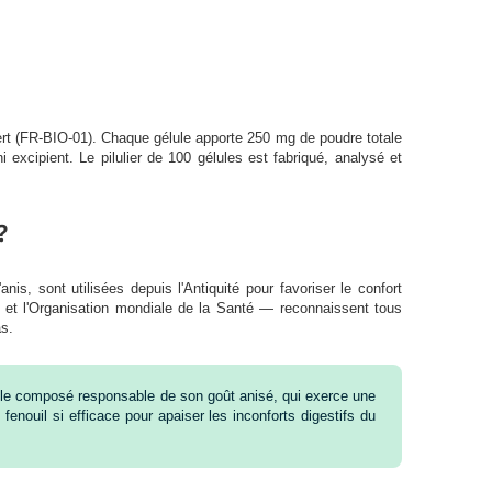
cert (FR-BIO-01). Chaque gélule apporte 250 mg de poudre totale
 excipient. Le pilulier de 100 gélules est fabriqué, analysé et
?
s, sont utilisées depuis l'Antiquité pour favoriser le confort
et l'Organisation mondiale de la Santé — reconnaissent tous
as.
 le composé responsable de son goût anisé, qui exerce une
fenouil si efficace pour apaiser les inconforts digestifs du