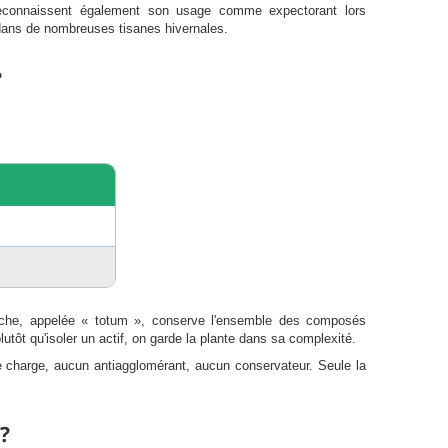
S reconnaissent également son usage comme expectorant lors
l dans de nombreuses tisanes hivernales.
?
pproche, appelée « totum », conserve l'ensemble des composés
utôt qu'isoler un actif, on garde la plante dans sa complexité.
de charge, aucun antiagglomérant, aucun conservateur. Seule la
?