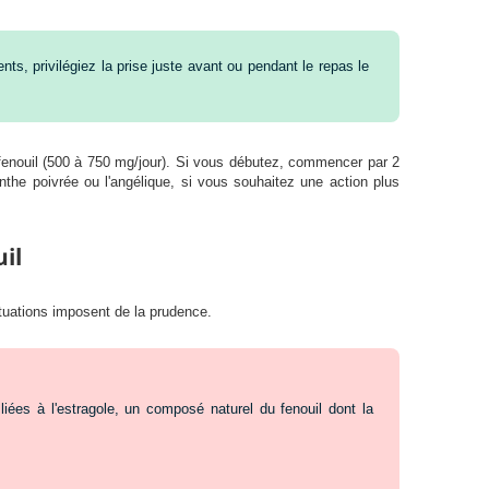
ts, privilégiez la prise juste avant ou pendant le repas le
 fenouil (500 à 750 mg/jour). Si vous débutez, commencer par 2
the poivrée ou l'angélique, si vous souhaitez une action plus
il
tuations imposent de la prudence.
es à l'estragole, un composé naturel du fenouil dont la