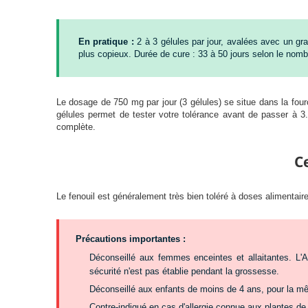
En pratique :
2 à 3 gélules par jour, avalées avec un gra
plus copieux. Durée de cure : 33 à 50 jours selon le nomb
Le dosage de 750 mg par jour (3 gélules) se situe dans la fou
gélules permet de tester votre tolérance avant de passer à 3
complète.
C
Le fenouil est généralement très bien toléré à doses alimenta
Précautions importantes :
Déconseillé aux femmes enceintes et allaitantes. L
sécurité n'est pas établie pendant la grossesse.
Déconseillé aux enfants de moins de 4 ans, pour la m
Contre-indiqué en cas d'allergie connue aux plantes de la