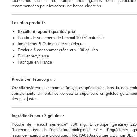
recherches au fil du temps. Ses graines sont particulièr
recommandées pour favoriser une bonne digestion.
Les plus produit :
Excellent rapport qualité / prix
Poudre de semences de Fenouil 100 % naturelle
Ingrédients BIO de qualité supérieure
Pratique à consommer grâce aux 100 gélules
Pilulier recyclable
Fabriqué en France
Produit en France par :
Orgaliane®
est une marque française spécialisée dans la concepti
compléments alimentaires de qualité supérieure en gélules gélatine
des prix justes.
Ingrédients pour 3 gélules :
Poudre de Fenouil semence* 750 mg, Enveloppe (gélatine) 22
*Ingrédient issu de l’agriculture biologique. 77 % d’ingrédients agr
issus de l’agriculture biologique. FR-BIO-01 Agriculture UE / non UE.