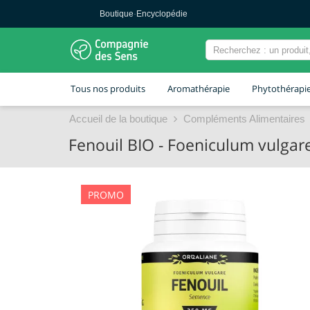
Boutique
·
Encyclopédie
Tous nos produits
Aromathérapie
Phytothérapi
Accueil de la boutique
Compléments Alimentaires
Fenouil BIO - Foeniculum vulgar
PROMO