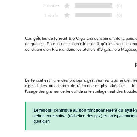
2 étoiles
(0)
1 étoile
(0)
Ces
gélules de fenouil bio
Orgaliane contiennent de la poudr
de graines. Pour la dose journalière de 3 gélules, vous obtene
conditionné en France, dans les ateliers d'Orgaliane à Magesc
Le fenouil est l'une des plantes digestives les plus ancienne
digestif. Les organismes de référence en phytothérapie — l
l'usage des graines de fenouil dans le soulagement des troubles
Le fenouil contribue au bon fonctionnement du systèm
action carminative (réduction des gaz) et antispasmodique 
quotidien.