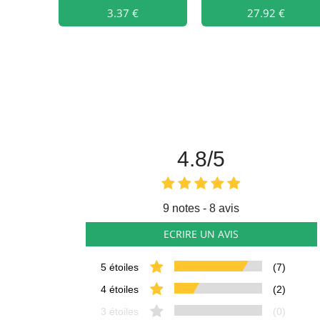
3.37 €
Ajouter au
27.92 €
4.8
/5
9
notes - 8 avis
ECRIRE UN AVIS
5 étoiles
(7)
4 étoiles
(2)
3 étoiles
(0)