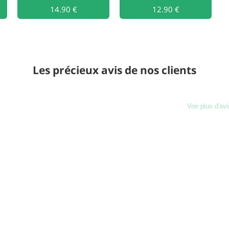
Ajouter au
14.90 €
Ajouter au
12.90 €
Les précieux avis de nos clients
Voir plus d'avi
Charg