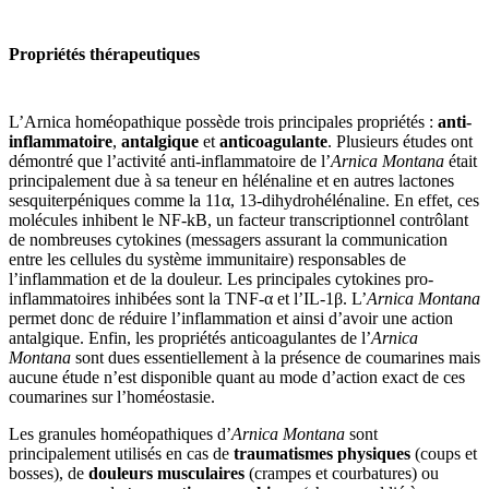
Propriétés thérapeutiques
L’Arnica homéopathique possède trois principales propriétés :
anti-
inflammatoire
,
antalgique
et
anticoagulante
. Plusieurs études ont
démontré que l’activité anti-inflammatoire de l’
Arnica Montana
était
principalement due à sa teneur en hélénaline et en autres lactones
sesquiterpéniques comme la 11α, 13-dihydrohélénaline. En effet, ces
molécules inhibent le NF-kB, un facteur transcriptionnel contrôlant
de nombreuses cytokines (messagers assurant la communication
entre les cellules du système immunitaire) responsables de
l’inflammation et de la douleur. Les principales cytokines pro-
inflammatoires inhibées sont la TNF-α et l’IL-1β. L’
Arnica Montana
permet donc de réduire l’inflammation et ainsi d’avoir une action
antalgique. Enfin, les propriétés anticoagulantes de l’
Arnica
Montana
sont dues essentiellement à la présence de coumarines mais
aucune étude n’est disponible quant au mode d’action exact de ces
coumarines sur l’homéostasie.
Les granules homéopathiques d’
Arnica Montana
sont
principalement utilisés en cas de
traumatismes physiques
(coups et
bosses), de
douleurs musculaires
(crampes et courbatures) ou