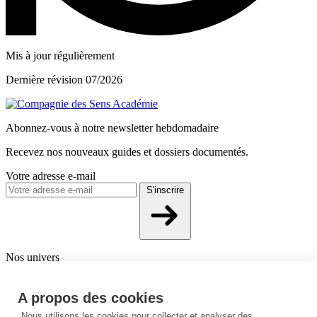
Mis à jour régulièrement
Dernière révision 07/2026
Abonnez-vous à notre newsletter hebdomadaire
Recevez nos nouveaux guides et dossiers documentés.
Votre adresse e-mail
S'inscrire
Nos univers
Aromathérapie
Phytothérapie
Compléments & Nutrition
Beauté &
cosmétique
A propos des cookies
Nous utilisons les cookies pour collecter et analyser des