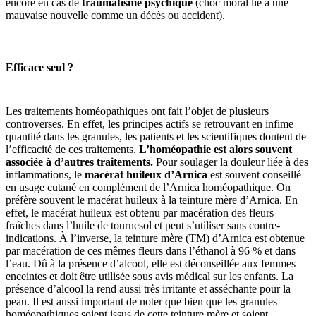
encore en cas de
traumatisme psychique
(choc moral lié à une
mauvaise nouvelle comme un décès ou accident).
Efficace seul ?
Les traitements homéopathiques ont fait l’objet de plusieurs
controverses. En effet, les principes actifs se retrouvant en infime
quantité dans les granules, les patients et les scientifiques doutent de
l’efficacité de ces traitements.
L’homéopathie est alors souvent
associée à d’autres traitements.
Pour soulager la douleur liée à des
inflammations, le
macérat huileux d’Arnica
est souvent conseillé
en usage cutané en complément de l’Arnica homéopathique. On
préfère souvent le macérat huileux à la teinture mère d’Arnica. En
effet, le macérat huileux est obtenu par macération des fleurs
fraîches dans l’huile de tournesol et peut s’utiliser sans contre-
indications. À l’inverse, la teinture mère (TM) d’Arnica est obtenue
par macération de ces mêmes fleurs dans l’éthanol à 96 % et dans
l’eau. Dû à la présence d’alcool, elle est déconseillée aux femmes
enceintes et doit être utilisée sous avis médical sur les enfants. La
présence d’alcool la rend aussi très irritante et asséchante pour la
peau. Il est aussi important de noter que bien que les granules
homéopathiques soient issus de cette teinture mère et soient