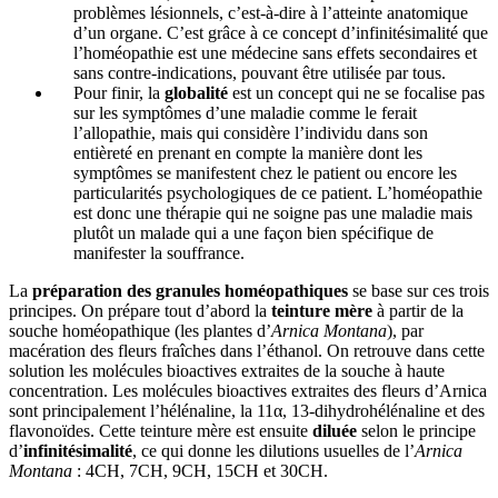
problèmes lésionnels, c’est-à-dire à l’atteinte anatomique
d’un organe. C’est grâce à ce concept d’infinitésimalité que
l’homéopathie est une médecine sans effets secondaires et
sans contre-indications, pouvant être utilisée par tous.
Pour finir, la
globalité
est un concept qui ne se focalise pas
sur les symptômes d’une maladie comme le ferait
l’allopathie, mais qui considère l’individu dans son
entièreté en prenant en compte la manière dont les
symptômes se manifestent chez le patient ou encore les
particularités psychologiques de ce patient. L’homéopathie
est donc une thérapie qui ne soigne pas une maladie mais
plutôt un malade qui a une façon bien spécifique de
manifester la souffrance.
La
préparation des granules homéopathiques
se base sur ces trois
principes. On prépare tout d’abord la
teinture mère
à partir de la
souche homéopathique (les plantes d’
Arnica Montana
), par
macération des fleurs fraîches dans l’éthanol. On retrouve dans cette
solution les molécules bioactives extraites de la souche à haute
concentration. Les molécules bioactives extraites des fleurs d’Arnica
sont principalement l’hélénaline, la 11α, 13-dihydrohélénaline et des
flavonoïdes. Cette teinture mère est ensuite
diluée
selon le principe
d’
infinitésimalité
, ce qui donne les dilutions usuelles de l’
Arnica
Montana
: 4CH, 7CH, 9CH, 15CH et 30CH.