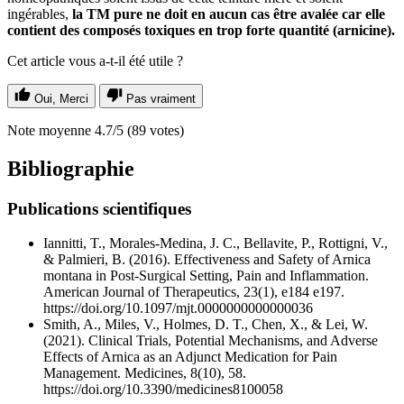
ingérables,
la TM pure ne doit en aucun cas être avalée car elle
contient des composés toxiques en trop forte quantité (arnicine).
Cet article vous a-t-il été utile ?
Oui, Merci
Pas vraiment
Note moyenne
4.7
/5
(
89
votes)
Bibliographie
Publications scientifiques
Iannitti, T., Morales-Medina, J. C., Bellavite, P., Rottigni, V.,
& Palmieri, B. (2016). Effectiveness and Safety of Arnica
montana in Post-Surgical Setting, Pain and Inflammation.
American Journal of Therapeutics, 23(1), e184 e197.
https://doi.org/10.1097/mjt.0000000000000036
Smith, A., Miles, V., Holmes, D. T., Chen, X., & Lei, W.
(2021). Clinical Trials, Potential Mechanisms, and Adverse
Effects of Arnica as an Adjunct Medication for Pain
Management. Medicines, 8(10), 58.
https://doi.org/10.3390/medicines8100058