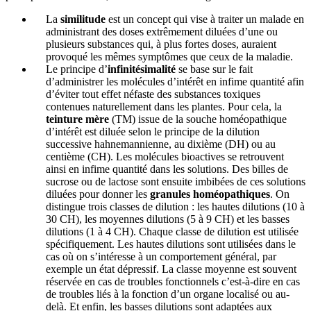
La
similitude
est un concept qui vise à traiter un malade en
administrant des doses extrêmement diluées d’une ou
plusieurs substances qui, à plus fortes doses, auraient
provoqué les mêmes symptômes que ceux de la maladie.
Le principe d’
infinitésimalité
se base sur le fait
d’administrer les molécules d’intérêt en infime quantité afin
d’éviter tout effet néfaste des substances toxiques
contenues naturellement dans les plantes. Pour cela, la
teinture mère
(TM) issue de la souche homéopathique
d’intérêt est diluée selon le principe de la dilution
successive hahnemannienne, au dixième (DH) ou au
centième (CH). Les molécules bioactives se retrouvent
ainsi en infime quantité dans les solutions. Des billes de
sucrose ou de lactose sont ensuite imbibées de ces solutions
diluées pour donner les
granules homéopathiques
. On
distingue trois classes de dilution : les hautes dilutions (10 à
30 CH), les moyennes dilutions (5 à 9 CH) et les basses
dilutions (1 à 4 CH). Chaque classe de dilution est utilisée
spécifiquement. Les hautes dilutions sont utilisées dans le
cas où on s’intéresse à un comportement général, par
exemple un état dépressif. La classe moyenne est souvent
réservée en cas de troubles fonctionnels c’est-à-dire en cas
de troubles liés à la fonction d’un organe localisé ou au-
delà. Et enfin, les basses dilutions sont adaptées aux