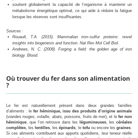
soutient globalement la capacité de l’organisme à maintenir un
métabolisme énergétique optimal, ce qui aide à réduire la fatigue
lorsque les réserves sont insuffisantes.
Sources :
Rouault, T.A. (2015). Mammalian iron–sulfur proteins: novel
insights into biogenesis and function. Nat Rev Mol Cell Biol.
Andrews, N. C. (2008). Forging a field: the golden age of iron
biology. Blood.
Où trouver du fer dans son alimentation
?
Le fer est naturellement présent dans deux grandes familles
d’aliments : le
fer héminique, issu des produits d’origine animale
(viandes rouges, volaille, abats, poissons, fruits de mer), et le
fer non
héminique
, que l’on retrouve dans les
légumineuses
,
les
céréales
complètes
,
les
lentilles
,
les
épinards
, le
tofu
ou
encore les
graines
.
Si ces aliments contribuent aux apports quotidiens, leur teneur réelle