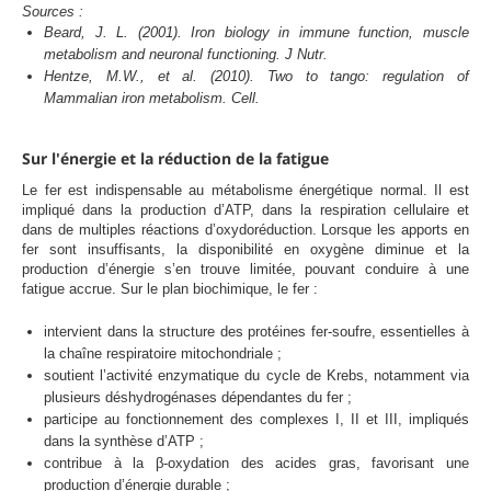
Sources :
Beard, J. L. (2001). Iron biology in immune function, muscle
metabolism and neuronal functioning. J Nutr.
Hentze, M.W., et al. (2010). Two to tango: regulation of
Mammalian iron metabolism. Cell.
Sur l'énergie et la réduction de la fatigue
Le fer est indispensable au métabolisme énergétique normal. Il est
impliqué dans la production d’ATP, dans la respiration cellulaire et
dans de multiples réactions d’oxydoréduction. Lorsque les apports en
fer sont insuffisants, la disponibilité en oxygène diminue et la
production d’énergie s’en trouve limitée, pouvant conduire à une
fatigue accrue. Sur le plan biochimique, le fer :
intervient dans la structure des protéines fer-soufre, essentielles à
la chaîne respiratoire mitochondriale ;
soutient l’activité enzymatique du cycle de Krebs, notamment via
plusieurs déshydrogénases dépendantes du fer ;
participe au fonctionnement des complexes I, II et III, impliqués
dans la synthèse d’ATP ;
contribue à la β-oxydation des acides gras, favorisant une
production d’énergie durable ;