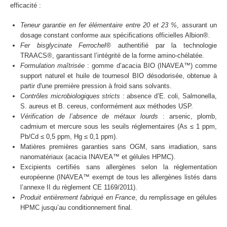
efficacité :
Teneur garantie en fer élémentaire entre 20 et 23 %
, assurant un
dosage constant conforme aux spécifications officielles Albion®.
Fer bisglycinate Ferrochel®
authentifié par la technologie
TRAACS®, garantissant l’intégrité de la forme amino-chélatée.
Formulation maîtrisée
: gomme d’acacia BIO (INAVEA™) comme
support naturel et huile de tournesol BIO désodorisée, obtenue à
partir d'une première pression à froid sans solvants.
Contrôles microbiologiques stricts
: absence d’E. coli, Salmonella,
S. aureus et B. cereus, conformément aux méthodes USP.
Vérification de l’absence de métaux lourds
: arsenic, plomb,
cadmium et mercure sous les seuils réglementaires (As ≤ 1 ppm,
Pb/Cd ≤ 0,5 ppm, Hg ≤ 0,1 ppm).
Matières premières garanties sans OGM, sans irradiation, sans
nanomatériaux (acacia INAVEA™ et gélules HPMC).
Excipients certifiés sans allergènes selon la réglementation
européenne (INAVEA™ exempt de tous les allergènes listés dans
l’annexe II du règlement CE 1169/2011).
Produit entièrement fabriqué en France
, du remplissage en gélules
HPMC jusqu’au conditionnement final.