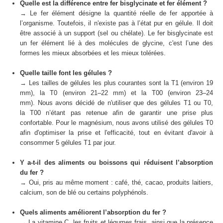
Quelle est la différence entre fer bisglycinate et fer élément ?
→
Le fer élément désigne la quantité réelle de fer apportée à
l’organisme. Toutefois, il n'existe pas à l’état pur en gélule. Il doit
être associé à un support (sel ou chélate). Le fer bisglycinate est
un fer élément lié à des molécules de glycine, c'est l’une des
formes les mieux absorbées et les mieux tolérées.
Quelle taille font les gélules ?
→ Les tailles de gélules les plus courantes sont la T1 (environ 19
mm), la T0 (environ 21–22 mm) et la T00 (environ 23–24
mm). Nous avons décidé de n'utiliser que des gélules T1 ou T0,
la T00 n’étant pas retenue afin de garantir une prise plus
confortable. Pour le magnésium, nous avons utilisé des gélules T0
afin d'optimiser la prise et l'efficacité, tout en évitant d'avoir à
consommer 5 gélules T1 par jour.
Y a-t-il des aliments ou boissons qui réduisent l’absorption
du fer ?
→ Oui, pris au même moment : café, thé, cacao, produits laitiers,
calcium, son de blé ou certains polyphénols.
Quels aliments améliorent l’absorption du fer ?
→ La vitamine C, les fruits et légumes frais, ainsi que la présence