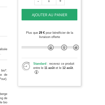
-
+
AJOUTER AU PANIER
Plus que
29 €
pour bénéficier de la
livraison offerte
lisée
.
Standard
: recevez ce produit
entre le
11 août
et le
12 août
.
 bio*.
ux de
our).
eberge
 mg de
le bio