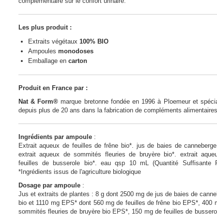
complémentaire sur le confort urinaire.
Les plus produit :
Extraits végétaux
100% BIO
Ampoules
monodoses
Emballage en
carton
Produit en France par :
Nat & Form®
marque bretonne fondée en 1996 à Ploemeur et spécia
depuis plus de 20 ans dans la fabrication de compléments alimentaires
Ingrédients par ampoule
:
Extrait aqueux de feuilles de frêne bio*. jus de baies de canneberge
extrait aqueux de sommités fleuries de bruyère bio*. extrait aque
feuilles de busserole bio*. eau qsp 10 mL (Quantité Suffisante P
*Ingrédients issus de l'agriculture biologique
Dosage par ampoule
:
Jus et extraits de plantes : 8 g dont 2500 mg de jus de baies de cann
bio et 1110 mg EPS* dont 560 mg de feuilles de frêne bio EPS*, 400
sommités fleuries de bruyère bio EPS*, 150 mg de feuilles de bussero