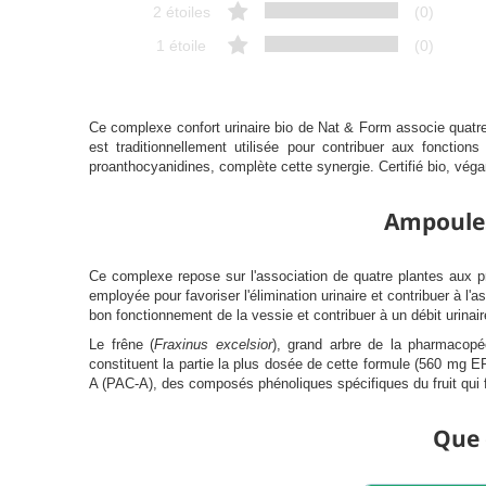
2 étoiles
(0)
1 étoile
(0)
Ce complexe confort urinaire bio de Nat & Form associe quatre 
est traditionnellement utilisée pour contribuer aux fonctio
proanthocyanidines, complète cette synergie. Certifié bio, vég
Ampoules 
Ce complexe repose sur l'association de quatre plantes aux pr
employée pour favoriser l'élimination urinaire et contribuer à l'
bon fonctionnement de la vessie et contribuer à un débit urinai
Le frêne (
Fraxinus excelsior
), grand arbre de la pharmacopée 
constituent la partie la plus dosée de cette formule (560 mg 
A (PAC-A), des composés phénoliques spécifiques du fruit qui fon
Que 