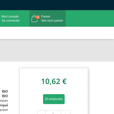
Mon compte
Panier
0
Se connecter
Voir mon panier
10,62 €
e BIO
e BIO
20 ampoules
inium
riqué
action