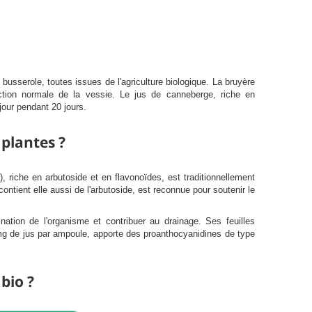
usserole, toutes issues de l'agriculture biologique. La bruyère
onction normale de la vessie. Le jus de canneberge, riche en
jour pendant 20 jours.
 plantes ?
a
), riche en arbutoside et en flavonoïdes, est traditionnellement
 contient elle aussi de l'arbutoside, est reconnue pour soutenir le
mination de l'organisme et contribuer au drainage. Ses feuilles
mg de jus par ampoule, apporte des proanthocyanidines de type
bio ?