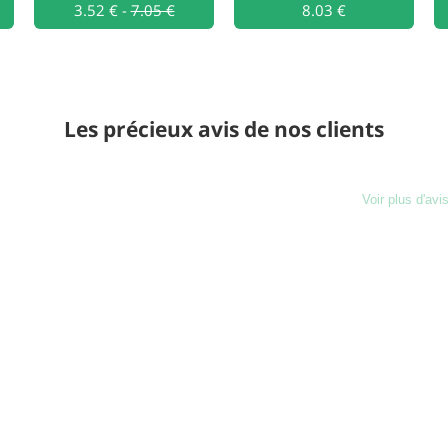
Ajouter au
3.52 €
-
7.05 €
Ajouter au
8.03 €
Les précieux avis de nos clients
Voir plus d'avi
Charg