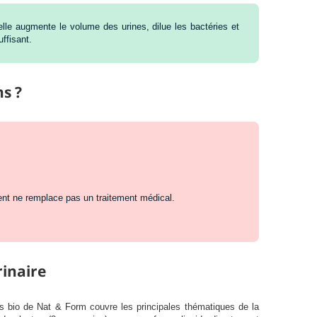
: elle augmente le volume des urines, dilue les bactéries et
uffisant.
s ?
ent ne remplace pas un traitement médical.
rinaire
s bio de Nat & Form couvre les principales thématiques de la