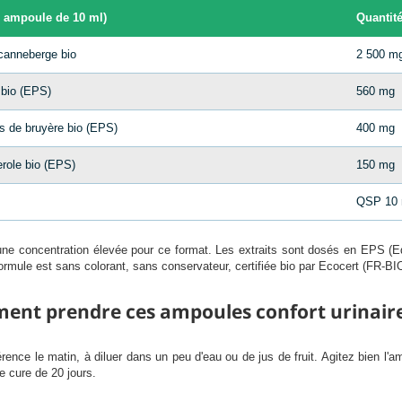
 ampoule de 10 ml)
Quantit
canneberge bio
2 500 m
 bio (EPS)
560 mg
s de bruyère bio (EPS)
400 mg
erole bio (EPS)
150 mg
QSP 10 
, une concentration élevée pour ce format. Les extraits sont dosés en EPS (E
 formule est sans colorant, sans conservateur, certifiée bio par Ecocert (FR-B
nt prendre ces ampoules confort urinaire
ence le matin, à diluer dans un peu d'eau ou de jus de fruit. Agitez bien l'
e cure de 20 jours.