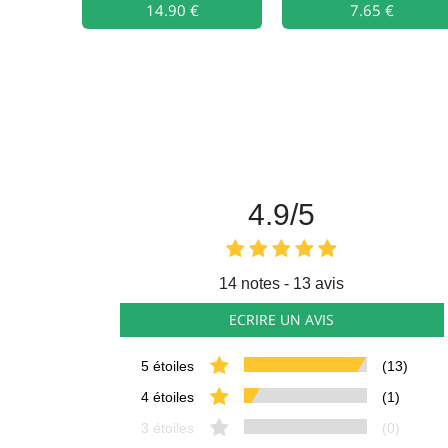
14.90 €
Ajouter au
7.65 €
4.9
/5
14
notes - 13 avis
ECRIRE UN AVIS
5 étoiles
(13)
4 étoiles
(1)
3 étoiles
(0)