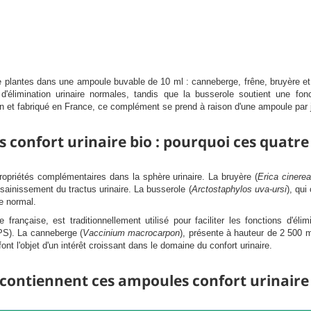
plantes dans une ampoule buvable de 10 ml : canneberge, frêne, bruyère et b
ns d'élimination urinaire normales, tandis que la busserole soutient une f
an et fabriqué en France, ce complément se prend à raison d'une ampoule par 
confort urinaire bio : pourquoi ces quatre
opriétés complémentaires dans la sphère urinaire. La bruyère (
Erica cinere
assainissement du tractus urinaire. La busserole (
Arctostaphylos uva-ursi
), qui
re normal.
française, est traditionnellement utilisé pour faciliter les fonctions d'éli
EPS). La canneberge (
Vaccinium macrocarpon
), présente à hauteur de 2 500 
t l'objet d'un intérêt croissant dans le domaine du confort urinaire.
contiennent ces ampoules confort urinaire 