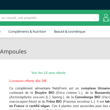
e
Compléments & Nutrition
Beauté & cosmétique
- Ampoules
Voir les 14 avis clients
Livraison offerte dès 29€
Ce complément alimentaire Nat&Form est un
complexe Urinair
contenant de la
Bruyère BIO
(
Erica cinerea
L.), de la
Busserol
(
Arctostaphylos uva-ursi
(L.) Spreng.), de la
Canneberge BIO
(
Vacc
macrocarpon
Aiton) et du
Frêne BIO
(
Fraxinus excelsior
L.). Il est
fab
en France
et
certifié végan
. Ces 4 plantes sont associées pour leur 