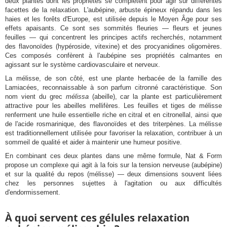
deux plantes dont les propriétés se complètent pour agir sur différentes
facettes de la relaxation. L'aubépine, arbuste épineux répandu dans les
haies et les forêts d'Europe, est utilisée depuis le Moyen Âge pour ses
effets apaisants. Ce sont ses sommités fleuries — fleurs et jeunes
feuilles — qui concentrent les principes actifs recherchés, notamment
des flavonoïdes (hypéroside, vitexine) et des procyanidines oligomères.
Ces composés confèrent à l'aubépine ses propriétés calmantes en
agissant sur le système cardiovasculaire et nerveux.
La mélisse, de son côté, est une plante herbacée de la famille des
Lamiacées, reconnaissable à son parfum citronné caractéristique. Son
nom vient du grec
mélissa
(abeille), car la plante est particulièrement
attractive pour les abeilles mellifères. Les feuilles et tiges de mélisse
renferment une huile essentielle riche en citral et en citronellal, ainsi que
de l'acide rosmarinique, des flavonoïdes et des triterpènes. La mélisse
est traditionnellement utilisée pour favoriser la relaxation, contribuer à un
sommeil de qualité et aider à maintenir une humeur positive.
En combinant ces deux plantes dans une même formule, Nat & Form
propose un complexe qui agit à la fois sur la tension nerveuse (aubépine)
et sur la qualité du repos (mélisse) — deux dimensions souvent liées
chez les personnes sujettes à l'agitation ou aux difficultés
d'endormissement.
À quoi servent ces gélules relaxation