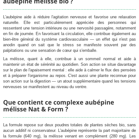
aubépine mélisse bio ?
L'aubépine aide à réduire l'agitation nerveuse et favorise une relaxation
naturelle. Elle est particulièrement appréciée des personnes qui
ressentent une tension intérieure ou une nervosité passagère, notamment
en fin de journée. En favorisant la circulation, elle contribue également au
bien-être général du système cardiovasculaire — un effet qui n'est pas
anodin quand on sait que le stress se manifeste souvent par des
palpitations ou une sensation de cœur qui s'emballe.
La mélisse, quant à elle, contribue à un sommeil normal et aide à
maintenir un état de sérénité au quotidien. Son action se situe davantage
sur le plan de l'apaisement mental : elle aide à calmer le flux des pensées
et à préparer l'organisme au repos. C'est aussi une plante reconnue pour
son action sur la digestion — un atout supplémentaire quand les tensions
nerveuses se manifestent au niveau du ventre.
Que contient ce complexe aubépine
mélisse Nat & Form ?
La formule repose sur deux poudres totales de plantes sèches bio, sans
aucun additif ni conservateur. L'aubépine représente la part majoritaire de
la formule (640 mg), la mélisse venant en complément (280 mg). Les