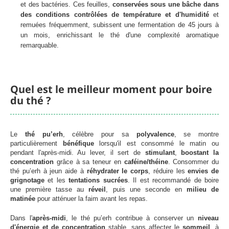
et des bactéries. Ces feuilles,
conservées sous une bâche dans
des conditions contrôlées de température et d'humidité
et
remuées fréquemment, subissent une fermentation de 45 jours à
un mois, enrichissant le thé d'une complexité aromatique
remarquable.
Quel est le meilleur moment pour boire
du thé ?
Le
thé
pu’erh
, célèbre pour sa
polyvalence
, se montre
particulièrement
bénéfique
lorsqu'il est consommé le matin ou
pendant l'après-midi. Au lever, il sert de
stimulant
,
boostant la
concentration
grâce à sa teneur en
caféine/théine
. Consommer du
thé pu’erh à jeun aide à
réhydrater le corps
, réduire les
envies de
grignotage
et les
tentations sucrées
. Il est recommandé de boire
une première tasse au
réveil
, puis une seconde en
milieu de
matinée
pour atténuer la faim avant les repas.
Dans l'
après-midi
, le thé pu’erh contribue à conserver un
niveau
d'énergie et de concentration
stable, sans affecter le
sommeil
, à