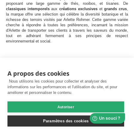
proposant une large gamme de thés, rooibos, et tisanes. De
classiques intemporels
aux
créations exclusives
et
grands crus
,
la marque offre une sélection qui célèbre la diversité botanique et la
richesse des terroirs visités par Arlette Rohmer. Cette gamme variée
cherche à répondre à toutes les préférences, incarnant la mission
d'Arlette de transporter ses clients à travers les saveurs du monde,
tout en adhérant fermement à ses principes de respect
environnemental et social.
A propos des cookies
Nous utilisons les cookies pour collecter et analyser des
informations sur les performances et l'utilisation du site, et pour
Livraison gratuite
améliorer et personnaliser le contenu.
Paiement 100% sécurisé
En locker dès 29 € d'achats
CB, virement bancaire ou
Autoriser
chèque
Paramètres des cookies