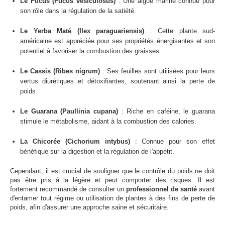
Le Fucus (
Fucus vesiculosus
)
: Une algue marine connue pour
son rôle dans la régulation de la satiété.
Le Yerba Maté (
Ilex paraguariensis
)
: Cette plante sud-
américaine est appréciée pour ses propriétés énergisantes et son
potentiel à favoriser la combustion des graisses.
Le Cassis (
Ribes nigrum
)
: Ses feuilles sont utilisées pour leurs
vertus diurétiques et détoxifiantes, soutenant ainsi la perte de
poids.
Le Guarana (
Paullinia cupana
)
: Riche en caféine, le guarana
stimule le métabolisme, aidant à la combustion des calories.
La Chicorée (
Cichorium intybus
)
: Connue pour son effet
bénéfique sur la digestion et la régulation de l'appétit.
Cependant, il est crucial de souligner que le contrôle du poids ne doit
pas être pris à la légère et peut comporter des risques. Il est
fortement recommandé de consulter un
professionnel de santé
avant
d'entamer tout régime ou utilisation de plantes à des fins de perte de
poids, afin d'assurer une approche saine et sécuritaire.