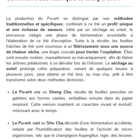
La production du Pu-erh se distingue par ses
méthodes
traditionnelles et spécifiques
, conférant à ce thé un
profil unique
et une richesse de saveurs
. Initié par un séchage au soleil, le
processus intègre une phase de fermentation essentielle à
l'élaboration de ce thé d'exception. Suite à la récolte, les feuilles
fraîches de thé sont soumises à un
flétrissement sous une source
de chaleur sèche
, une étape cruciale
pour limiter l'oxydation
. Elles
sont ensuite roulées, manuellement ou mécaniquement, afin de libérer
les arômes prédestinés à se dévoiler lors de l'infusion. Le
séchage au
soleil
prolonge cette préparation, variant de quelques heures à
plusieurs jours, pour obtenir un thé brut, ou mao cha, prêt à être
transformé selon deux méthodes distinctes :
Le Pu-erh cru
ou
Sheng Cha
, résulte de feuilles pressées en
galettes aux formes variées, emballées ensuite dans du papier
respirant. Cette version maintient un caractère vivant et évolutif,
mûrissant avec le temps.
Le Pu-erh cuit
ou
Shu Cha
découle d'une fermentation accélérée,
induite par l'humidification des feuilles et l'activité de micro-
organismes, tels que le champignon
Aspergillus niger
, des levures,