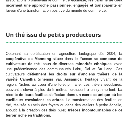
associations promouvant le commerce équitable,
les Jardins de Gaïa
incarnent une approche passionnée, engagée et transparente
en
faveur d'une transformation positive du monde du commerce.
Un thé issu de petits producteurs
Obtenant sa certification en agriculture biologique dès 2004,
la
coopérative de Mannong
située dans le Yunnan
se compose de
cultivateurs de thé issus de diverses minorités ethniques
, avec
une prédominance des communautés Lahu, Dai et Bu Lang. Ces
cultivateurs
détiennent les droits sur d'anciens théiers de la
variété Camellia Sinensis var. Assamica
, héritage vivant de la
région. Nichés au cœur d'une forêt primaire, ces théiers séculaires,
pouvant s'élever à plus de 8 mètres, croissent à un rythme lent.
La
récolte de leurs feuilles s'effectue dans un exercice unique où les
cueilleurs escaladent les arbres
. La transformation des feuilles en
thé, réalisée au sein des foyers ou dans des ateliers à petite échelle,
aboutit à la création des thés pu'er,
trésors incontournables de ce
terroir riche en traditions.