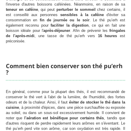
l'inverse d'autres boissons caféinées. Néanmoins, en raison de sa
teneur en caféine
, qui peut
perturber le sommeil
chez certains, il
est conseillé aux personnes
sensibles à la caféine
d'éviter sa
consommation en
fin de journée ou le soir
. Le thé pu’erh est
également reconnu pour
faciliter la digestion
, ce qui en fait une
boisson idéale pour l'
après-déjeuner
. Afin de prévenir les
fringales
de l'après-midi
, une tasse de thé pu’erh vers
16 heures
est
préconisée.
Comment bien conserver son thé pu’erh
?
En général, comme pour la plupart des thés, il est recommandé de
conserver le thé vert à l'abri de la lumière, de l'humidité, des fortes
odeurs et de la chaleur. Ainsi, il faut
éviter de stocker le thé dans la
cuisine
, à proximité d'épices, dans une pièce surchauffée ou exposée
au soleil, ou dans un sous-sol excessivement humide. Il convient de
noter que
l'aération est bénéfique pour certains thés
, tandis que
d'autres risquent de perdre rapidement leurs arômes en s'éventant. Le
thé pu’erh perd vite son arôme, car son oxydation est très rapide. Il