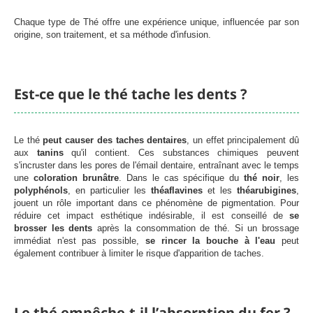
Chaque type de Thé offre une expérience unique, influencée par son
origine, son traitement, et sa méthode d'infusion.
Est-ce que le thé tache les dents ?
Le thé
peut causer des
taches dentaires
, un effet principalement dû
aux
tanins
qu'il contient. Ces substances chimiques peuvent
s'incruster dans les pores de l'émail dentaire, entraînant avec le temps
une
coloration brunâtre
. Dans le cas spécifique du
thé noir
, les
polyphénols
, en particulier les
théaflavines
et les
théarubigines
,
jouent un rôle important dans ce phénomène de pigmentation. Pour
réduire cet impact esthétique indésirable, il est conseillé de
se
brosser les dents
après la consommation de thé. Si un brossage
immédiat n'est pas possible,
se rincer la bouche à l'eau
peut
également contribuer à limiter le risque d'apparition de taches.
Le thé empêche-t-il l’absorption du fer ?