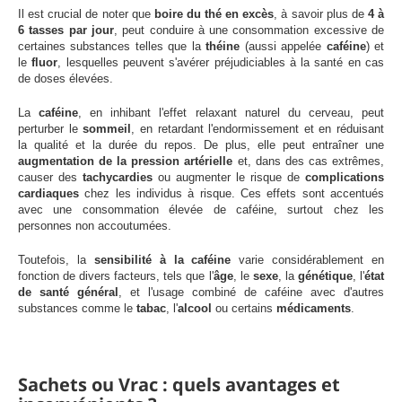
Il est crucial de noter que
boire du thé en excès
, à savoir plus de
4 à
6 tasses par jour
, peut conduire à une consommation excessive de
certaines substances telles que la
théine
(aussi appelée
caféine
) et
le
fluor
, lesquelles peuvent s'avérer préjudiciables à la santé en cas
de doses élevées.
La
caféine
, en inhibant l'effet relaxant naturel du cerveau, peut
perturber le
sommeil
, en retardant l'endormissement et en réduisant
la qualité et la durée du repos. De plus, elle peut entraîner une
augmentation de la pression artérielle
et, dans des cas extrêmes,
causer des
tachycardies
ou augmenter le risque de
complications
cardiaques
chez les individus à risque. Ces effets sont accentués
avec une consommation élevée de caféine, surtout chez les
personnes non accoutumées.
Toutefois, la
sensibilité à la caféine
varie considérablement en
fonction de divers facteurs, tels que l'
âge
, le
sexe
, la
génétique
, l'
état
de santé général
, et l'usage combiné de caféine avec d'autres
substances comme le
tabac
, l'
alcool
ou certains
médicaments
.
Sachets ou Vrac : quels avantages et