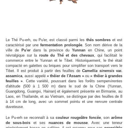
Le Thé Pu-erh, ou Pu'er, est classé parmi les
thés sombres
et est
caractérisé par une
fermentation prolongée
. Son nom dérive de la
ville de
Pu'er
dans la province du
Yunnan
en Chine, un point
névralgique sur la
route du Thé et des chevaux
, qui facilitait le
commerce entre le Yunnan et le Tibet. Historiquement, le thé était
compacté en galettes ou briques pour simplifier son transport vers le
Tibet. Il est produit à partir des feuilles de
Camellia sinensis
var.
assamica
, aussi appelé
« théier de l'Assam »
ou
« théier à grandes
feuilles »
. Cette variété, poussant dans les forêts sempervirentes
d'altitude (500 à 1 500 m) dans le sud de la Chine (Yunnan,
Guangdong, Guangxi, Hainan) et également présente en Birmanie, au
Laos, en Thaïlande, et au Vietnam, se distingue par des feuilles de 8
à 14 cm de long, avec un sommet pointu et une nervure centrale
duveteuse.
Le Pu-erh se reconnaît à sa
couleur rougeâtre foncée
, son
arôme
de sous-bois
et ses
nuances de mousse
. Avec une teneur
généralement basse en caféine, il est reconnu pour ses
propriétés