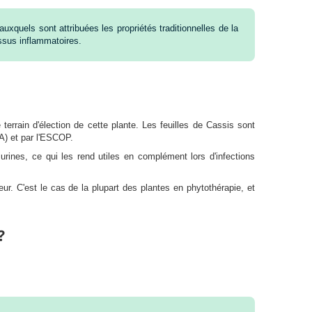
xquels sont attribuées les propriétés traditionnelles de la
essus inflammatoires.
 terrain d'élection de cette plante. Les feuilles de Cassis sont
A) et par l'ESCOP.
urines, ce qui les rend utiles en complément lors d'infections
r. C'est le cas de la plupart des plantes en phytothérapie, et
?