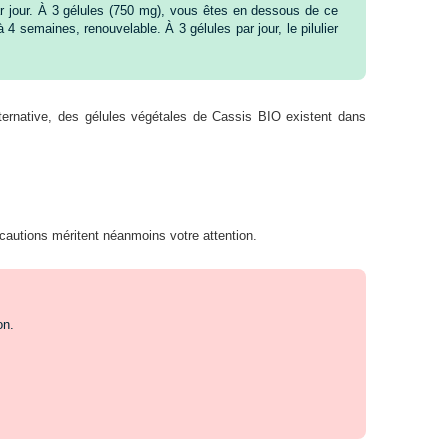
ar jour. À 3 gélules (750 mg), vous êtes en dessous de ce
 semaines, renouvelable. À 3 gélules par jour, le pilulier
ternative, des gélules végétales de Cassis BIO existent dans
cautions méritent néanmoins votre attention.
on.