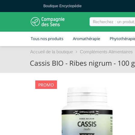
Boutique
·
Encyclopédie
Tous nos produits
Aromathérapie
Phytothérapi
Accueil de la boutique
Compléments Alimentaires
Cassis BIO - Ribes nigrum - 100 
PROMO