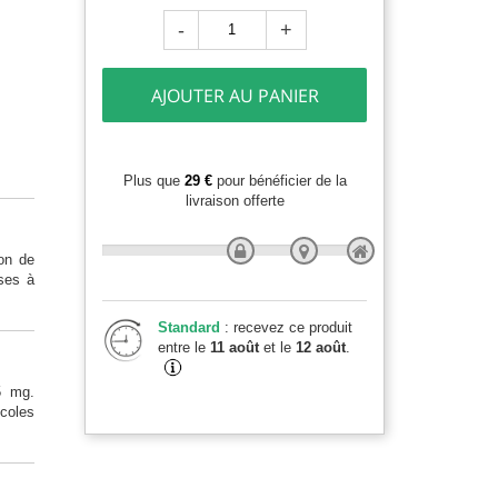
-
+
AJOUTER AU PANIER
Plus que
29 €
pour bénéficier de la
livraison offerte
on de
uses à
Standard
: recevez ce produit
entre le
11 août
et le
12 août
.
5 mg.
icoles