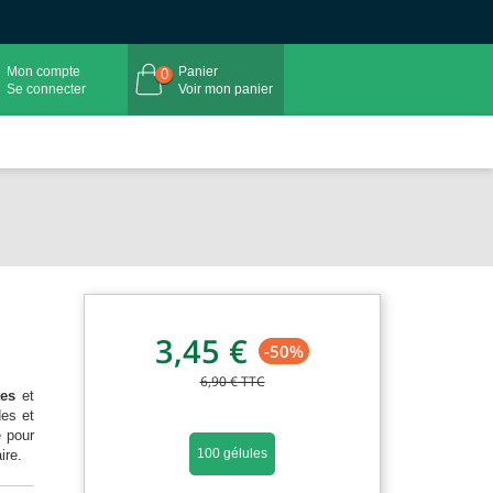
Mon compte
Panier
0
Se connecter
Voir mon panier
3,45 €
-50%
6,90 €
TTC
tes
et
des et
é pour
100 gélules
ire.