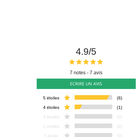
4.9
/5
7
notes - 7 avis
ECRIRE UN AVIS
5 étoiles
(6)
4 étoiles
(1)
3 étoiles
(0)
2 étoiles
(0)
1 étoile
(0)