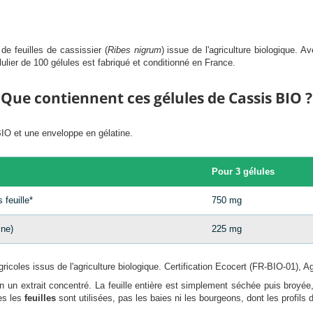
de feuilles de cassissier (
Ribes nigrum
) issue de l'agriculture biologique. A
ilulier de 100 gélules est fabriqué et conditionné en France.
Que contiennent ces gélules de Cassis BIO ?
BIO et une enveloppe en gélatine.
Pour 3 gélules
 feuille*
750 mg
ine)
225 mg
agricoles issus de l'agriculture biologique. Certification Ecocert (FR-BIO-01), A
on un extrait concentré. La feuille entière est simplement séchée puis broyée
es les
feuilles
sont utilisées, pas les baies ni les bourgeons, dont les profils d'