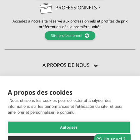
PROFESSIONNELS ?
Accédez à notre site réservé aux professionnels et profitez de prix
préférentiels dès la première unité !
Site professionnel
A PROPOS DE NOUS
CERTIFICATIONS
A propos des cookies
BESOIN D'AIDE ?
Nous utilisons les cookies pour collecter et analyser des
ENVIE D'EN VOIR PLUS ?
informations sur les performances et l'utilisation du site, et pour
améliorer et personnaliser le contenu.
Autoriser
© 2026 La Compagnie des Sens |
CGV
|
Mentions légales
|
Livraison &
paiement
|
Utilisation des cookies