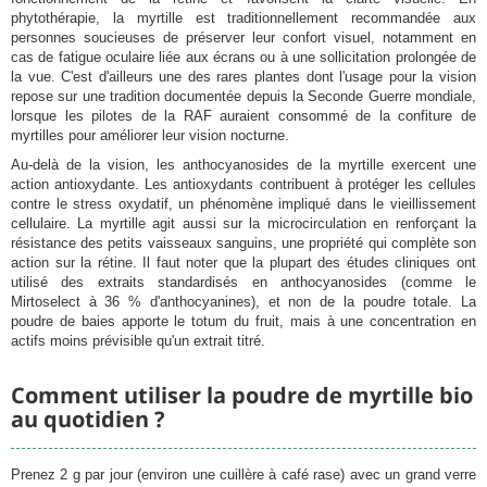
phytothérapie, la myrtille est traditionnellement recommandée aux
personnes soucieuses de préserver leur confort visuel, notamment en
cas de fatigue oculaire liée aux écrans ou à une sollicitation prolongée de
la vue. C'est d'ailleurs une des rares plantes dont l'usage pour la vision
repose sur une tradition documentée depuis la Seconde Guerre mondiale,
lorsque les pilotes de la RAF auraient consommé de la confiture de
myrtilles pour améliorer leur vision nocturne.
Au-delà de la vision, les anthocyanosides de la myrtille exercent une
action antioxydante. Les antioxydants contribuent à protéger les cellules
contre le stress oxydatif, un phénomène impliqué dans le vieillissement
cellulaire. La myrtille agit aussi sur la microcirculation en renforçant la
résistance des petits vaisseaux sanguins, une propriété qui complète son
action sur la rétine. Il faut noter que la plupart des études cliniques ont
utilisé des extraits standardisés en anthocyanosides (comme le
Mirtoselect à 36 % d'anthocyanines), et non de la poudre totale. La
poudre de baies apporte le totum du fruit, mais à une concentration en
actifs moins prévisible qu'un extrait titré.
Comment utiliser la poudre de myrtille bio
au quotidien ?
Prenez 2 g par jour (environ une cuillère à café rase) avec un grand verre