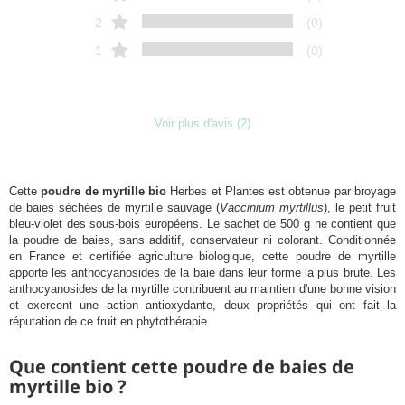
2
(0)
1
(0)
Voir plus d'avis (2)
Cette
poudre de myrtille bio
Herbes et Plantes est obtenue par broyage
de baies séchées de myrtille sauvage (
Vaccinium myrtillus
), le petit fruit
bleu-violet des sous-bois européens. Le sachet de 500 g ne contient que
la poudre de baies, sans additif, conservateur ni colorant. Conditionnée
en France et certifiée agriculture biologique, cette poudre de myrtille
apporte les anthocyanosides de la baie dans leur forme la plus brute. Les
anthocyanosides de la myrtille contribuent au maintien d'une bonne vision
Chargement
et exercent une action antioxydante, deux propriétés qui ont fait la
réputation de ce fruit en phytothérapie.
Que contient cette poudre de baies de
myrtille bio ?