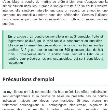
d'eau. Mais la poudre de myrtille se prête à bien plus d'usages que la
simple dilution dans l'eau : grâce à son goût fruité et à sa couleur violette
intense, elle s'intègre naturellement dans un yaourt, un smoothie, une
compote, un muesli ou même dans des pâtisseries. Certains l'utilisent
pour colorer et parfumer leurs préparations : muffins, crumbles, sauces
sucrées.
En pratique :
La poudre de myrtille a un goût agréable, fruité et
légèrement acidulé, qui la rend facile à consommer au quotidien.
Elle colore fortement les préparations : anticipez les taches sur les
textiles. À 2 g par jour, le sachet de 500 g couvre plus de huit
mois. Conservez-le dans un endroit frais, sec et à l'abri de la
lumière pour préserver les anthocyanosides, qui sont sensibles à
l'oxydation.
Précautions d'emploi
La myrtille est un fruit comestible très bien toléré. Les effets indésirables
sont exceptionnels et la poudre de baies ne présente pas de contre-
indication majeure aux doses recommandées. Si vous prenez un
traitement anticoagulant ou antiagrégant plaquettaire, signalez la
consommation de myrtille à votre médecin par précaution, les