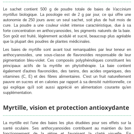
Le sachet contient 500 g de poudre totale de baies de
Vaccinium
myrtillus
biologique. La posologie est de 2 g par jour, ce qui offre une
autonomie de 250 jours avec un seul sachet, soit plus de huit mois de
cure. La poudre a une couleur violet intense caractéristique, due à sa
forte concentration en anthocyanosides, les pigments naturels de la baie.
Son goût est fruité, légèrement acidulé et sucré, beaucoup plus agréable
que la plupart des poudres de plantes médicinales.
Les baies de myrtille sont avant tout remarquables par leur teneur en
anthocyanosides, une sous-classe de flavonoïdes responsable de leur
pigmentation bleu-violet. Ces composés polyphénoliques constituent les
principaux actifs de la myrtille en phytothérapie. La baie contient
également d'autres flavonoïdes, des tanins, des acides organiques, des
vitamines (C, E) et des fibres alimentaires. C'est un fruit naturellement
pauvre en sucres et en calories par rapport à sa densité nutritionnelle, ce
qui explique qu'il soit aussi apprécié en alimentation courante qu'en
supplémentation.
Myrtille, vision et protection antioxydante
La myrtille est l'une des baies les plus étudiées pour ses effets sur la
santé oculaire. Ses anthocyanosides contribuent au maintien du bon
fonctionnement de la rétine et favorisent la clarté visuelle. En