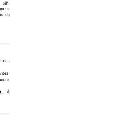
oil*,
nnuus
sus de
et des
ntes.
incez
t., À