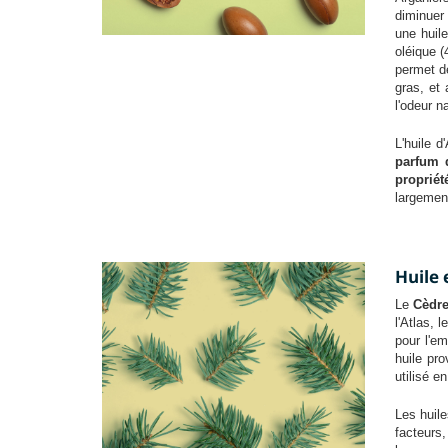
diminuer
une huil
oléique (
permet de
gras, et
l'odeur n
L'huile 
parfum 
propriét
largement
Huile 
Le
Cèdr
l'Atlas, 
pour l'e
huile pr
utilisé e
Les huile
facteurs,