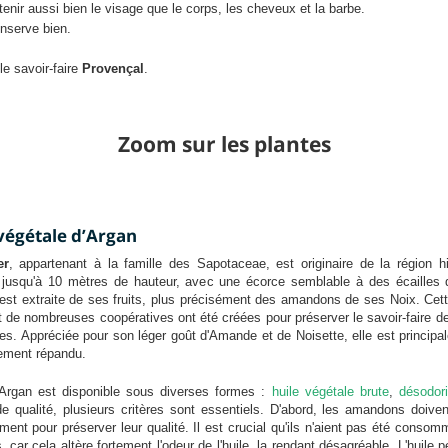
tenir aussi bien le visage que le corps, les cheveux et la barbe.
nserve bien.
 le savoir-faire
Provençal
.
Zoom sur les plantes
végétale d’Argan
er
, appartenant à la famille des
Sapotaceae
, est originaire de la région
e jusqu'à 10 mètres de hauteur, avec une écorce semblable à des écailles d
est extraite de ses fruits, plus précisément des amandons de ses Noix. Cett
t de nombreuses coopératives ont été créées pour préserver le savoir-faire 
es. Appréciée pour son léger goût d'Amande et de Noisette, elle est principa
lement répandu.
d'Argan est disponible sous diverses formes :
huile végétale brute
,
désodor
de qualité, plusieurs critères sont essentiels. D'abord, les amandons doive
ent pour préserver leur qualité. Il est crucial qu'ils n'aient pas été cons
, car cela altère fortement l'odeur de l'huile, la rendant désagréable. L'huil