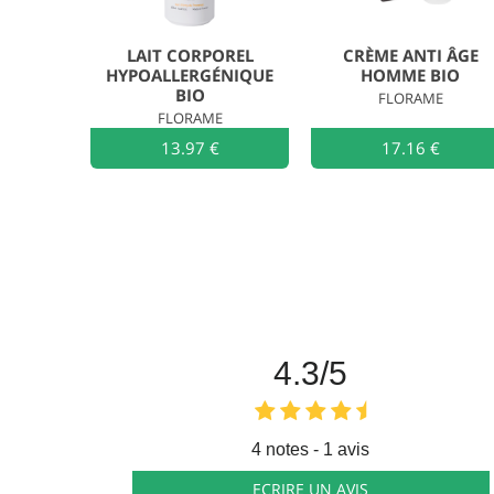
LAIT CORPOREL
CRÈME ANTI ÂGE
HYPOALLERGÉNIQUE
HOMME BIO
BIO
FLORAME
FLORAME
13.97 €
Ajouter au
17.16 €
4.3
/5
4
notes - 1 avis
ECRIRE UN AVIS