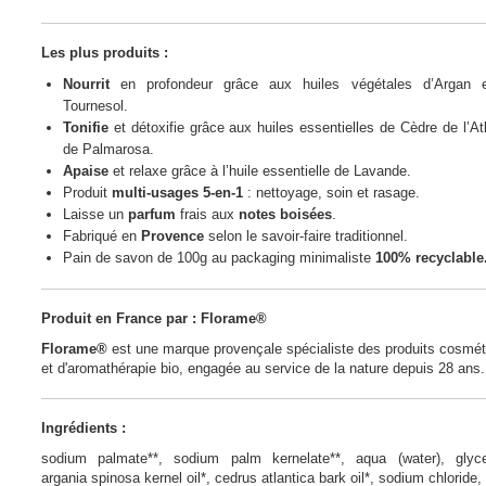
Les plus produits :
Nourrit
en profondeur grâce aux huiles végétales d’Argan 
Tournesol.
Tonifie
et détoxifie grâce aux huiles essentielles de Cèdre de l’At
de Palmarosa.
Apaise
et relaxe grâce à l’huile essentielle de Lavande.
Produit
multi-usages 5-en-1
: nettoyage, soin et rasage.
Laisse un
parfum
frais aux
notes boisées
.
Fabriqué en
Provence
selon le savoir-faire traditionnel.
Pain de savon de 100g au packaging minimaliste
100% recyclable
Produit en France par : Florame®
Florame®
est une marque provençale spécialiste des produits cosmé
et d'aromathérapie bio, engagée au service de la nature depuis 28 ans.
Ingrédients :
sodium palmate**, sodium palm kernelate**, aqua (water), glycer
argania spinosa kernel oil*, cedrus atlantica bark oil*, sodium chloride,