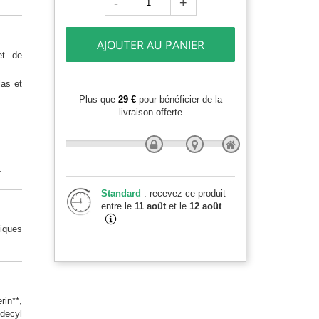
-
+
AJOUTER AU PANIER
et de
las et
Plus que
29 €
pour bénéficier de la
livraison offerte
.
Standard
: recevez ce produit
entre le
11 août
et le
12 août
.
tiques
in**,
 decyl