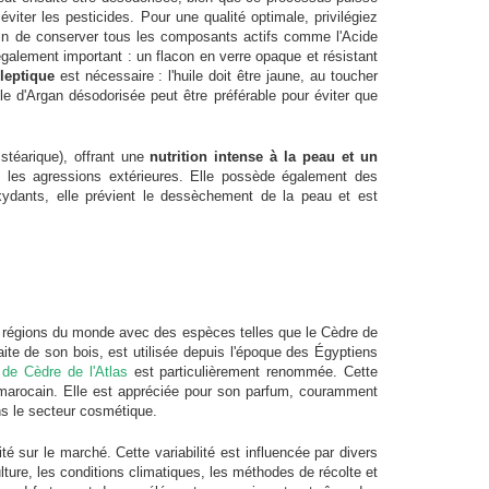
éviter les pesticides. Pour une qualité optimale, privilégiez
fin de conserver tous les composants actifs comme l'Acide
également important : un flacon en verre opaque et résistant
leptique
est nécessaire : l'huile doit être jaune, au toucher
e d'Argan désodorisée peut être préférable pour éviter que
 stéarique), offrant une
nutrition intense à la peau et un
re les agressions extérieures. Elle possède également des
xydants, elle prévient le dessèchement de la peau et est
s régions du monde avec des espèces telles que le Cèdre de
raite de son bois, est utilisée depuis l'époque des Égyptiens
e de Cèdre de l'Atlas
est particulièrement renommée. Cette
 marocain. Elle est appréciée pour son parfum, couramment
ns le secteur cosmétique.
té sur le marché. Cette variabilité est influencée par divers
ulture, les conditions climatiques, les méthodes de récolte et