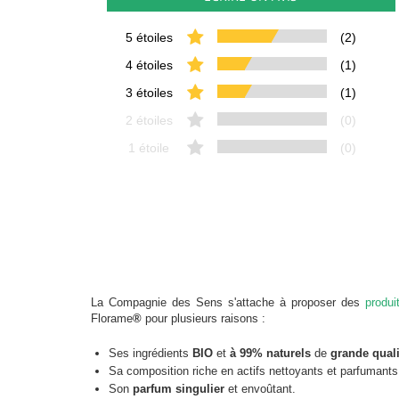
5 étoiles
(2)
4 étoiles
(1)
3 étoiles
(1)
2 étoiles
(0)
1 étoile
(0)
La Compagnie des Sens s'attache à proposer des
produi
Florame
®
pour plusieurs raisons :
Ses ingrédients
BIO
et
à 99% naturels
de
grande quali
Sa composition riche en actifs nettoyants et parfumants
Son
parfum singulier
et envoûtant.