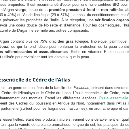
 ses propriétés
.
Il est recommandé d'opter pour une huile certifiée
BIO
pour 
e d'Argan
vierge
, issue de la
première pression à froid
et
non raffinée
, a
43 à 49%) et l'Acide linoléique (29 à 37%). Le choix du conditionnement est 
 préserver les propriétés de l'huile. À la réception, une
vérification organo
 avoir une odeur douce de Noisette et d'Amande. Pour les cosmétiques, l'huil
aturelle de l'Argan ne se mêle aux autres composants.
d'Argan contient plus de
75% d'acides gras
(oléique, linoléique, palmitique,
doux
, ce qui la rend idéale pour renforcer la protection de la peau cont
és raffermissantes et assouplissantes
. Riche en vitamine E et en antio
 utilisée pour revitaliser tant les cheveux que la peau.
essentielle de Cèdre de l’Atlas
e
est un genre de conifères de la famille des
Pinaceae
, présent dans diverse
le Cèdre de l'Himalaya et le Cèdre du Liban. L'huile essentielle de Cèdre, ext
mbaumement des momies. Parmi les différentes espèces, l'
huile essentiell
ovient des Cèdres qui poussent en Afrique du Nord, notamment dans l'Atlas
n parfumerie (surtout pour les fragrances masculines), en aromathérapie et da
s essentielles, étant des produits naturels, varient considérablement en quali
 tels que la variété de la plante aromatique, le type de sol, les pratiques de c