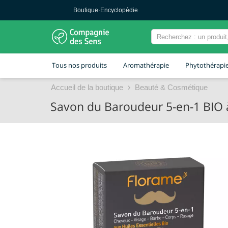
Boutique
·
Encyclopédie
Tous nos produits
Aromathérapie
Phytothérapi
Accueil de la boutique
Beauté & Cosmétique
Savon du Baroudeur 5-en-1 BIO à 