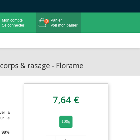
Mon compte
Panier
0
Se connecter
Voir mon panier
 corps & rasage - Florame
7,64 €
yer la
ur le
100g
à 99%