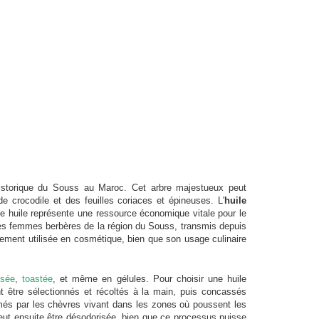
 historique du Souss au Maroc. Cet arbre majestueux peut
e crocodile et des feuilles coriaces et épineuses. L'
huile
e huile représente une ressource économique vitale pour le
des femmes berbères de la région du Souss, transmis depuis
lement utilisée en cosmétique, bien que son usage culinaire
isée
,
toastée
, et même en gélules. Pour choisir une huile
nt être sélectionnés et récoltés à la main, puis concassés
ommés par les chèvres vivant dans les zones où poussent les
e peut ensuite être désodorisée, bien que ce processus puisse