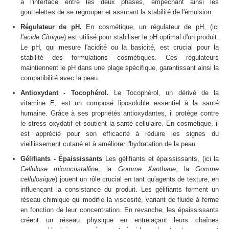
à l'interface entre les deux phases, empêchant ainsi les
gouttelettes de se regrouper et assurant la stabilité de l'émulsion.
Régulateur de pH.
En cosmétique, un régulateur de pH, (ici
l’acide
Citrique
) est utilisé pour stabiliser le pH optimal d'un produit.
Le pH, qui mesure l'acidité ou la basicité, est crucial pour la
stabilité des formulations cosmétiques. Ces régulateurs
maintiennent le pH dans une plage spécifique, garantissant ainsi la
compatibilité avec la peau.
Antioxydant - Tocophérol.
Le Tocophérol, un dérivé de la
vitamine E, est un composé liposoluble essentiel à la santé
humaine. Grâce à ses propriétés antioxydantes, il protège contre
le stress oxydatif et soutient la santé cellulaire. En cosmétique, il
est apprécié pour son efficacité à réduire les signes du
vieillissement cutané et à améliorer l'hydratation de la peau.
Gélifiants - Épaississants
Les gélifiants et épaississants, (ici la
Cellulose
microcristalline
, la
Gomme
Xanthane
, la
Gomme
cellulosique
) jouent un rôle crucial en tant qu'agents de texture, en
influençant la consistance du produit. Les gélifiants forment un
réseau chimique qui modifie la viscosité, variant de fluide à ferme
en fonction de leur concentration. En revanche, les épaississants
créent un réseau physique en entrelaçant leurs chaînes