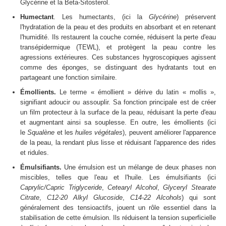
Glycérine et la Beta-Sitosterol.
Humectant
. Les humectants, (ici la
Glycérine
) préservent
l'hydratation de la peau et des produits en absorbant et en retenant
l'humidité. Ils restaurent la couche cornée, réduisent la perte d'eau
transépidermique (TEWL), et protègent la peau contre les
agressions extérieures. Ces substances hygroscopiques agissent
comme des éponges, se distinguant des hydratants tout en
partageant une fonction similaire.
Émollients.
Le terme « émollient » dérive du latin « mollis »,
signifiant adoucir ou assouplir. Sa fonction principale est de créer
un film protecteur à la surface de la peau, réduisant la perte d'eau
et augmentant ainsi sa souplesse. En outre, les émollients (ici
le
Squalène
et les
huiles végétales
), peuvent améliorer l'apparence
de la peau, la rendant plus lisse et réduisant l'apparence des rides
et ridules.
Émulsifiants.
Une émulsion est un mélange de deux phases non
miscibles, telles que l'eau et l'huile. Les émulsifiants (ici
Caprylic/Capric Triglyceride
,
Cetearyl
Alcohol
,
Glyceryl
Stearate
Citrate
,
C12-20
Alkyl
Glucoside
,
C14-22
Alcohols
) qui sont
généralement des tensioactifs, jouent un rôle essentiel dans la
stabilisation de cette émulsion. Ils réduisent la tension superficielle