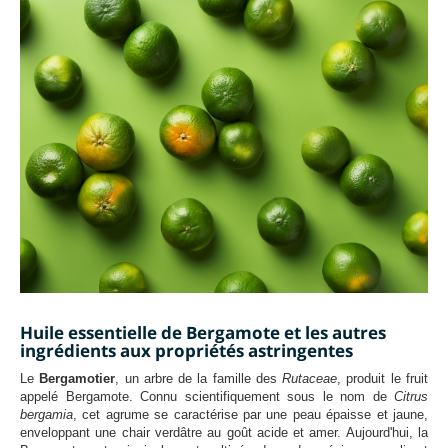
Huile essentielle de Bergamote et les autres
ingrédients aux propriétés astringentes
Le
Bergamotier
, un arbre de la famille des
Rutaceae
, produit le fruit
appelé Bergamote. Connu scientifiquement sous le nom de
Citrus
bergamia
, cet agrume se caractérise par une peau épaisse et jaune,
enveloppant une chair verdâtre au goût acide et amer. Aujourd'hui, la