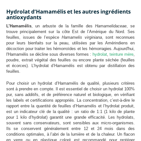
Hydrolat d’Hamamélis et les autres ingrédients
antioxydants
L’Hamamélis
, un arbuste de la famille des
Hamamelidaceae
, se
trouve principalement sur la côte Est de l’Amérique du Nord. Ses
feuilles, issues de l’espèce
Hamamelis virginiana
, sont reconnues
pour leurs bienfaits sur la peau, utilisées par les Amérindiens en
décoction pour traiter les hémorroïdes et les hémorragies. Aujourd'hui,
l'Hamamélis se décline sous diverses formes :
hydrolat
,
teinture mère
,
poudre, extrait végétal des feuilles ou encore plante séchée (feuilles
et écorces). L’hydrolat d’Hamamélis est obtenu par distillation des
feuilles.
Pour choisir un hydrolat d’Hamamélis de qualité, plusieurs critères
sont à prendre en compte. Il est essentiel de choisir un hydrolat 100%
pur, sans additifs, et de préférence naturel et biologique, en vérifiant
les labels et certifications appropriés. La concentration, c’est-à-dire le
rapport entre la quantité de feuilles d’Hamamélis et l’hydrolat produit,
est un indicateur clé de la qualité : un ratio de 1:1 (1 kilo de plante
pour 1 kilo d’hydrolat) garantit une grande efficacité. Les hydrolats,
souvent sans conservateurs, sont sensibles aux micro-organismes.
Ils se conservent généralement entre 12 et 24 mois dans des
conditions optimales, à l’abri de la lumière et de la chaleur. Un flacon
en verre ou en plastique coloré est recommandé pour protéger