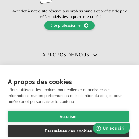
Accédez à notre site réservé aux professionnels et profitez de prix
préférentiels dès la première unité !
Site professionnel
A PROPOS DE NOUS
CERTIFICATIONS
A propos des cookies
BESOIN D'AIDE ?
Nous utilisons les cookies pour collecter et analyser des
ENVIE D'EN VOIR PLUS ?
informations sur les performances et l'utilisation du site, et pour
améliorer et personnaliser le contenu.
Autoriser
© 2026 La Compagnie des Sens |
CGV
|
Mentions légales
|
Livraison &
paiement
|
Utilisation des cookies
Paramètres des cookies
Achats sécurisés