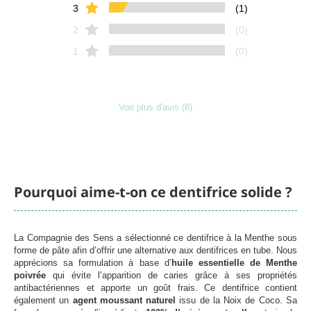
3
(1)
2
(0)
1
(0)
Voir plus d'avis (8)
Pourquoi aime-t-on ce dentifrice solide ?
La Compagnie des Sens a sélectionné ce dentifrice à la Menthe sous
Chargement
forme de pâte afin d’offrir une alternative aux dentifrices en tube. Nous
apprécions sa formulation à base d’
huile essentielle de Menthe
poivrée
qui évite l’apparition de caries grâce à ses propriétés
antibactériennes et apporte un goût frais. Ce dentifrice contient
également un
agent moussant naturel
issu de la Noix de Coco. Sa