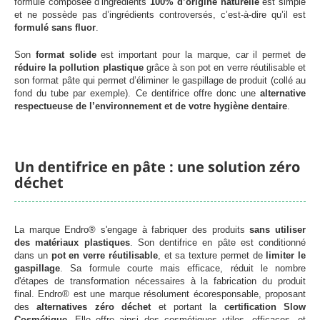
formule composée d’ingrédients
100% d’origine naturelle
est simple
et ne possède pas d’ingrédients controversés, c’est-à-dire qu’il est
formulé sans fluor
.
Son
format solide
est important pour la marque, car il permet de
réduire la pollution plastique
grâce à son pot en verre réutilisable et
son format pâte qui permet d’éliminer le gaspillage de produit (collé au
fond du tube par exemple). Ce dentifrice offre donc une
alternative
respectueuse de l’environnement et de votre hygiène dentaire
.
Un dentifrice en pâte : une solution zéro
déchet
La marque Endro® s'engage à fabriquer des produits
sans utiliser
des matériaux plastiques
. Son dentifrice en pâte est conditionné
dans un
pot en verre réutilisable
, et sa texture permet de
limiter le
gaspillage
. Sa formule courte mais efficace, réduit le nombre
d'étapes de transformation nécessaires à la fabrication du produit
final. Endro® est une marque résolument écoresponsable, proposant
des
alternatives zéro déchet
et portant la
certification Slow
Cosmétique
. Elle offre ainsi des cosmétiques utiles, efficaces, et