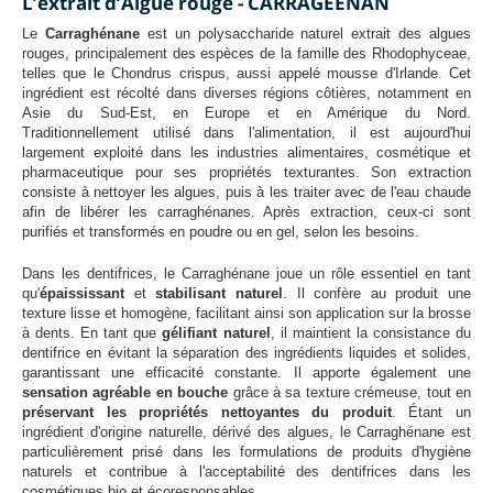
L’extrait d’Algue rouge - CARRAGEENAN
Le
Carraghénane
est un polysaccharide naturel extrait des algues
rouges, principalement des espèces de la famille des Rhodophyceae,
telles que le Chondrus crispus, aussi appelé mousse d'Irlande. Cet
ingrédient est récolté dans diverses régions côtières, notamment en
Asie du Sud-Est, en Europe et en Amérique du Nord.
Traditionnellement utilisé dans l'alimentation, il est aujourd'hui
largement exploité dans les industries alimentaires, cosmétique et
pharmaceutique pour ses propriétés texturantes. Son extraction
consiste à nettoyer les algues, puis à les traiter avec de l'eau chaude
afin de libérer les carraghénanes. Après extraction, ceux-ci sont
purifiés et transformés en poudre ou en gel, selon les besoins.
Dans les dentifrices, le Carraghénane joue un rôle essentiel en tant
qu'
épaississant
et
stabilisant
naturel
. Il confère au produit une
texture lisse et homogène, facilitant ainsi son application sur la brosse
à dents. En tant que
gélifiant naturel
, il maintient la consistance du
dentifrice en évitant la séparation des ingrédients liquides et solides,
garantissant une efficacité constante. Il apporte également une
sensation agréable en bouche
grâce à sa texture crémeuse, tout en
préservant les propriétés nettoyantes du produit
. Étant un
ingrédient d'origine naturelle, dérivé des algues, le Carraghénane est
particulièrement prisé dans les formulations de produits d'hygiène
naturels et contribue à l'acceptabilité des dentifrices dans les
cosmétiques bio et écoresponsables.